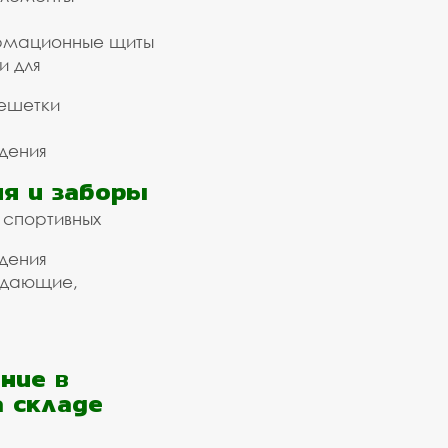
рмационные щиты
и для
ешетки
дения
я и заборы
 спортивных
дения
ждающие,
ние в
а складе