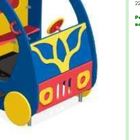
2
Р
в