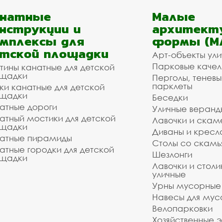
анатные
Малые
нструкции и
архитект
мплексы для
формы (М
тской площадки
Арт-объекты ул
Парковые качел
тины канатные для детской
щадки
Перголы, теневы
парклеты
ки канатные для детской
щадки
Беседки
атные дороги
Уличные веранд
атный мостики для детской
Лавочки и скам
щадки
Диваны и кресл
атные пирамиды
Столы со скам
атные городки для детской
Шезлонги
щадки
Лавочки и столи
уличные
Урны мусорные
Навесы для мус
Велопарковки
Хозяйственные 