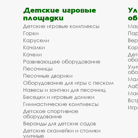
Детские игровые
Ул
площадки
об
Детские игровые комплексы
Ма
Горки
Пар
Карусели
Вер
Качалки
Кор
Качели
Дет
обо
Развивающее оборудование
Ули
Песочницы
обо
Песочные дворики
Мал
Оборудование для игры с песком
Лаб
Навесы и зонтики для песочниц
Ман
Беседки и игровые домики
Вст
Гимнастические комплексы
Игр
Детское спортивное
оборудование
Веранды для детских садов
Детские скамейки и столики
уличные