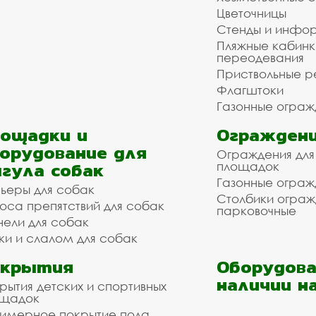
Цветочницы
Стенды и инфо
Пляжные кабинк
переодевания
Приствольные р
Флагштоки
Газонные ограж
ощадки и
Ограждени
орудование для
Ограждения для
гула собак
площадок
Газонные ограж
ьеры для собак
Столбики огра
оса препятствий для собак
парковочные
нели для собак
ки и слалом для собак
окрытия
Оборудова
наличии н
рытия детских и спортивных
ощадок
имерное покрытие пола