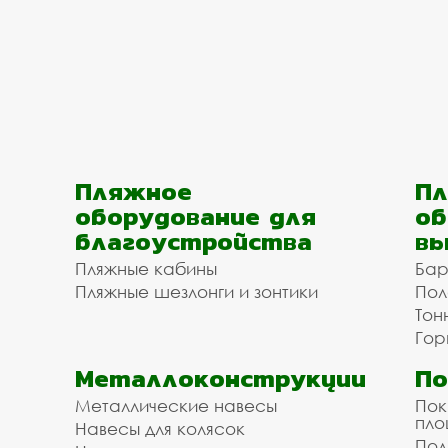
Пляжное
Пл
оборудование для
об
благоустройства
вы
Пляжные кабины
Бар
Пляжные шезлонги и зонтики
Пол
Тон
Гор
Металлоконструкции
П
Металлические навесы
Пок
пл
Навесы для колясок
Пол