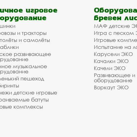
ичное игровое
Оборудова
орудование
бревен ли
шинки
МАФ детские Э
овозы и тракторы
Игра с песком
толёты и самолёты
Игровые компл
аблики
Испытание на л
ское развивающее
Карусели ЭКО
рудование
Качалки ЭКО
чное музыкальное
Качели ЭКО
рудование
Развивающее и
енький пешеход
оборудование
иринты
Воркаут ЭКО
ежи детские игровые
раиваемые батуты
овые комплексы