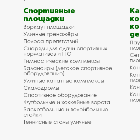
Спортивные
К
площадки
ко
ко
Воркаут площадки
де
Уличные тренажёры
Полоса препятствий
Пау
пло
Снаряды для сдачи спортивных
нормативов и ГТО
Сет
пло
Гимнастические комплексы
Кан
Балансиры (детское спортивное
оборудование)
Кан
пло
Уличные канатные комплексы
Кан
Скалодромы
Кан
Спортивное оборудование
пло
Футбольные и хоккейные ворота
Баскетбольные и волейбольные
стойки
Теннисные столы уличные