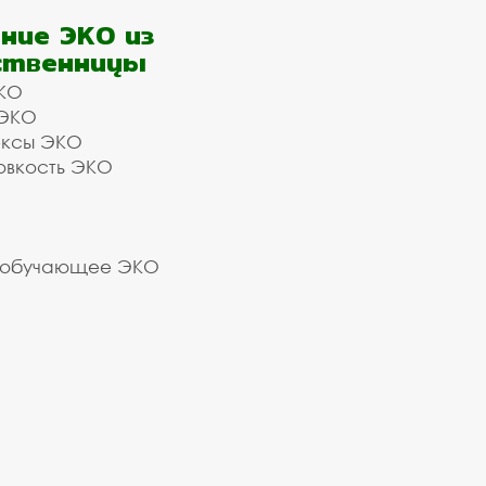
ние ЭКО из
ственницы
КО
 ЭКО
ексы ЭКО
овкость ЭКО
 обучающее ЭКО