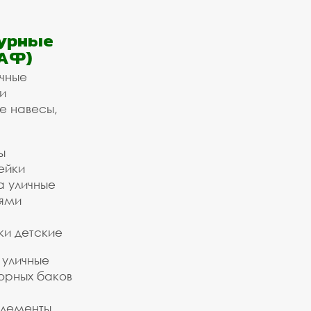
урные
АФ)
ичные
и
е навесы,
ы
ейки
а уличные
ьями
ки детские
 уличные
орных баков
элементы