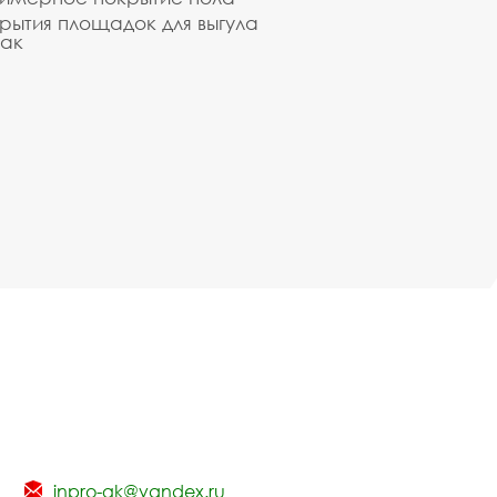
рытия площадок для выгула
ак
inpro-gk@yandex.ru