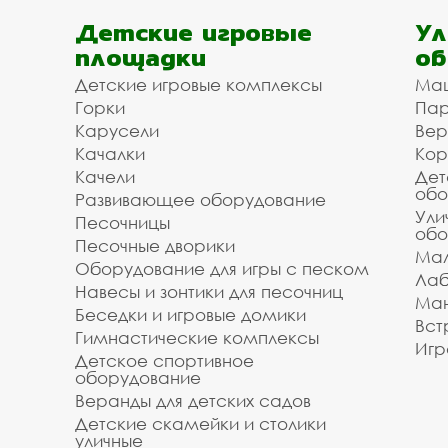
Детские игровые
Ул
площадки
об
Детские игровые комплексы
Ма
Горки
Пар
Карусели
Вер
Качалки
Кор
Качели
Дет
обо
Развивающее оборудование
Ули
Песочницы
обо
Песочные дворики
Мал
Оборудование для игры с песком
Лаб
Навесы и зонтики для песочниц
Ман
Беседки и игровые домики
Вст
Гимнастические комплексы
Игр
Детское спортивное
оборудование
Веранды для детских садов
Детские скамейки и столики
уличные