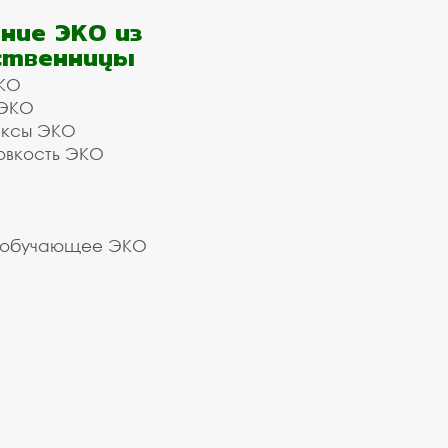
ние ЭКО из
ственницы
КО
 ЭКО
ексы ЭКО
овкость ЭКО
 обучающее ЭКО