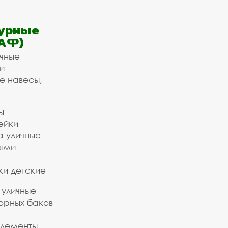
урные
АФ)
ичные
и
е навесы,
ы
ейки
а уличные
ьями
ки детские
 уличные
орных баков
элементы