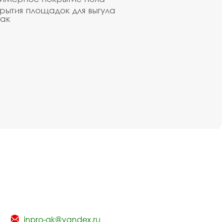
рытия площадок для выгула
ак
inpro-gk@yandex.ru