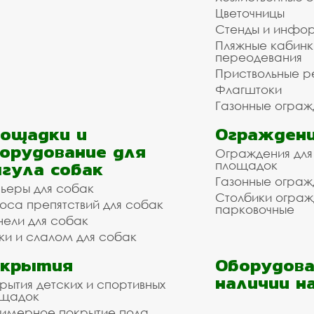
Цветочницы
Стенды и инфо
Пляжные кабинк
переодевания
Приствольные р
Флагштоки
Газонные ограж
ощадки и
Ограждени
орудование для
Ограждения для
гула собак
площадок
Газонные ограж
ьеры для собак
Столбики огра
оса препятствий для собак
парковочные
нели для собак
ки и слалом для собак
окрытия
Оборудова
наличии н
рытия детских и спортивных
ощадок
имерное покрытие пола