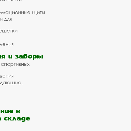
рмационные щиты
и для
ешетки
дения
я и заборы
 спортивных
дения
ждающие,
ние в
а складе