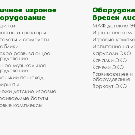
ичное игровое
Оборудова
орудование
бревен ли
шинки
МАФ детские Э
овозы и тракторы
Игра с песком
толёты и самолёты
Игровые компл
аблики
Испытание на л
ское развивающее
Карусели ЭКО
рудование
Качалки ЭКО
чное музыкальное
Качели ЭКО
рудование
Развивающее и
енький пешеход
оборудование
иринты
Воркаут ЭКО
ежи детские игровые
раиваемые батуты
овые комплексы