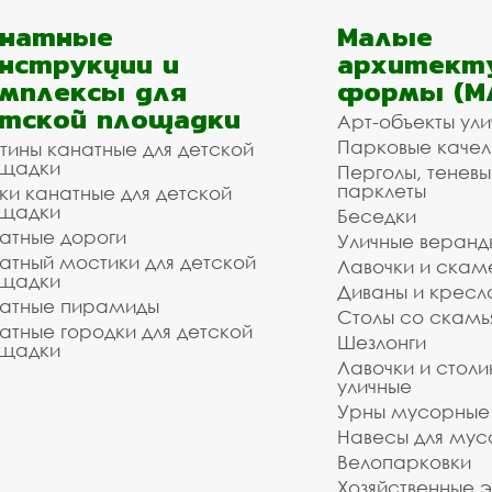
анатные
Малые
нструкции и
архитект
мплексы для
формы (М
тской площадки
Арт-объекты ул
Парковые качел
тины канатные для детской
щадки
Перголы, теневы
парклеты
ки канатные для детской
щадки
Беседки
атные дороги
Уличные веранд
атный мостики для детской
Лавочки и скам
щадки
Диваны и кресл
атные пирамиды
Столы со скам
атные городки для детской
Шезлонги
щадки
Лавочки и столи
уличные
Урны мусорные
Навесы для мус
Велопарковки
Хозяйственные 