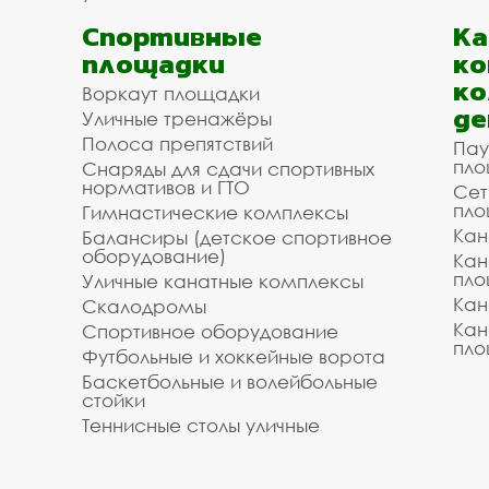
Спортивные
К
площадки
ко
ко
Воркаут площадки
де
Уличные тренажёры
Полоса препятствий
Пау
пло
Снаряды для сдачи спортивных
нормативов и ГТО
Сет
пло
Гимнастические комплексы
Кан
Балансиры (детское спортивное
оборудование)
Кан
пло
Уличные канатные комплексы
Кан
Скалодромы
Кан
Спортивное оборудование
пло
Футбольные и хоккейные ворота
Баскетбольные и волейбольные
стойки
Теннисные столы уличные