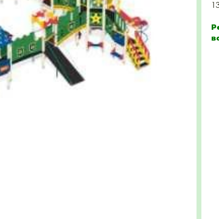
1
Р
в