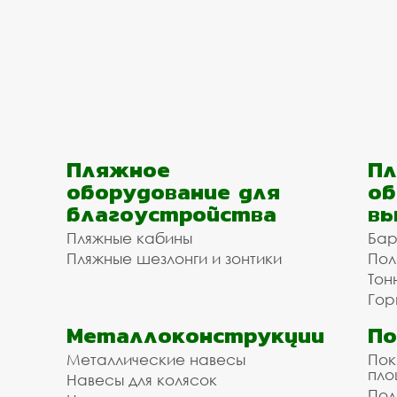
Пляжное
Пл
оборудование для
об
благоустройства
вы
Пляжные кабины
Бар
Пляжные шезлонги и зонтики
Пол
Тон
Гор
Металлоконструкции
П
Металлические навесы
Пок
пл
Навесы для колясок
Пол