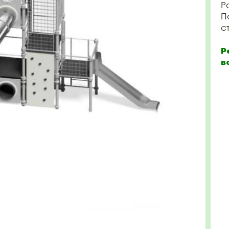
Р
П
с
Р
в