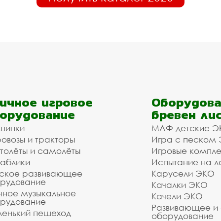
ичное игровое
Оборудова
орудование
бревен ли
шинки
МАФ детские Э
овозы и тракторы
Игра с песком
толёты и самолёты
Игровые компл
аблики
Испытание на л
ское развивающее
Карусели ЭКО
рудование
Качалки ЭКО
чное музыкальное
Качели ЭКО
рудование
Развивающее и
енький пешеход
оборудование