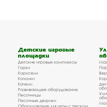
Детские игровые
Ул
площадки
об
Детские игровые комплексы
Ма
Горки
Пар
Карусели
Вер
Качалки
Кор
Качели
Дет
обо
Развивающее оборудование
Ули
Песочницы
обо
Песочные дворики
Мал
Оборудование для игры с песком