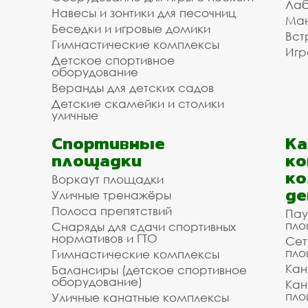
Лаб
Навесы и зонтики для песочниц
Ман
Беседки и игровые домики
Вст
Гимнастические комплексы
Игр
Детское спортивное
оборудование
Веранды для детских садов
Детские скамейки и столики
уличные
Спортивные
К
площадки
ко
ко
Воркаут площадки
де
Уличные тренажёры
Полоса препятствий
Пау
пло
Снаряды для сдачи спортивных
нормативов и ГТО
Сет
пло
Гимнастические комплексы
Кан
Балансиры (детское спортивное
оборудование)
Кан
пло
Уличные канатные комплексы