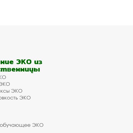
ние ЭКО из
ственницы
КО
 ЭКО
ексы ЭКО
овкость ЭКО
 обучающее ЭКО