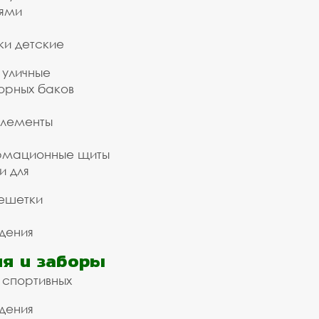
ьями
ки детские
 уличные
орных баков
элементы
рмационные щиты
и для
ешетки
дения
я и заборы
 спортивных
дения