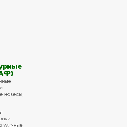
урные
АФ)
ичные
и
е навесы,
ы
ейки
а уличные