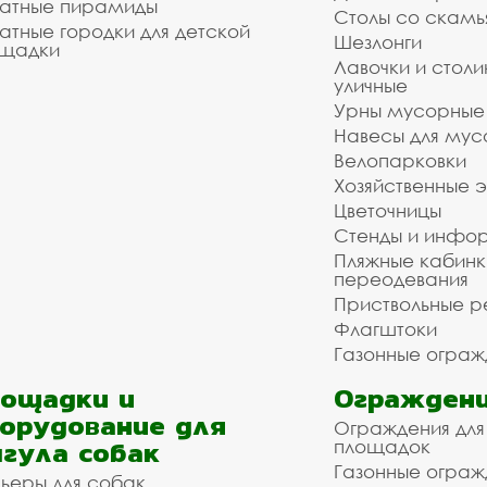
атные пирамиды
Столы со скам
атные городки для детской
Шезлонги
щадки
Лавочки и столи
уличные
Урны мусорные
Навесы для мус
Велопарковки
Хозяйственные 
Цветочницы
Стенды и инфо
Пляжные кабинк
переодевания
Приствольные р
Флагштоки
Газонные ограж
ощадки и
Ограждени
орудование для
Ограждения для
гула собак
площадок
Газонные ограж
ьеры для собак