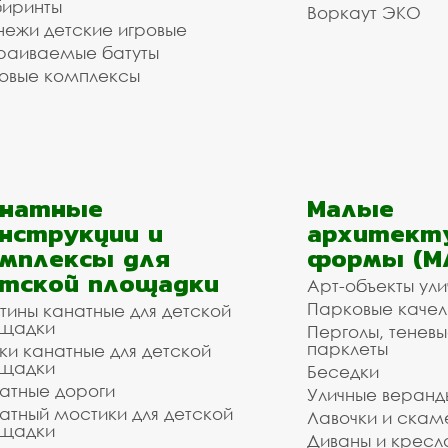
иринты
Воркаут ЭКО
ежи детские игровые
раиваемые батуты
овые комплексы
анатные
Малые
нструкции и
архитект
мплексы для
формы (М
тской площадки
Арт-объекты ул
Парковые качел
тины канатные для детской
щадки
Перголы, теневы
парклеты
ки канатные для детской
щадки
Беседки
атные дороги
Уличные веранд
атный мостики для детской
Лавочки и скам
щадки
Диваны и кресл