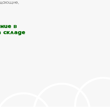
ждающие,
ние в
а складе