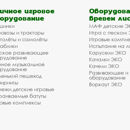
ичное игровое
Оборудова
орудование
бревен ли
шинки
МАФ детские Э
овозы и тракторы
Игра с песком
толёты и самолёты
Игровые компл
аблики
Испытание на л
ское развивающее
Карусели ЭКО
рудование
Качалки ЭКО
чное музыкальное
Качели ЭКО
рудование
Развивающее и
енький пешеход
оборудование
иринты
Воркаут ЭКО
ежи детские игровые
раиваемые батуты
овые комплексы