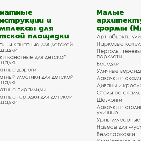
анатные
Малые
нструкции и
архитект
мплексы для
формы (М
тской площадки
Арт-объекты ул
Парковые качел
тины канатные для детской
щадки
Перголы, теневы
парклеты
ки канатные для детской
щадки
Беседки
атные дороги
Уличные веранд
атный мостики для детской
Лавочки и скам
щадки
Диваны и кресл
атные пирамиды
Столы со скам
атные городки для детской
Шезлонги
щадки
Лавочки и столи
уличные
Урны мусорные
Навесы для мус
Велопарковки