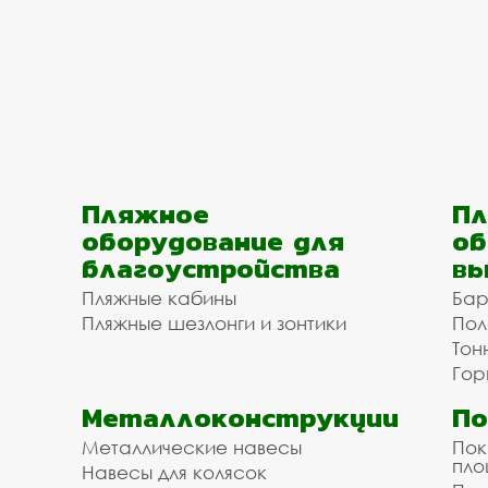
Пляжное
Пл
оборудование для
об
благоустройства
вы
Пляжные кабины
Бар
Пляжные шезлонги и зонтики
Пол
Тон
Гор
Металлоконструкции
П
Металлические навесы
Пок
пл
Навесы для колясок