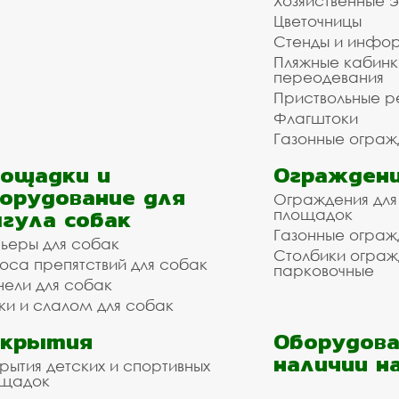
Хозяйственные 
Цветочницы
Стенды и инфо
Пляжные кабинк
переодевания
Приствольные р
Флагштоки
Газонные ограж
ощадки и
Ограждени
орудование для
Ограждения для
гула собак
площадок
Газонные ограж
ьеры для собак
Столбики огра
оса препятствий для собак
парковочные
нели для собак
ки и слалом для собак
окрытия
Оборудова
наличии н
рытия детских и спортивных
ощадок