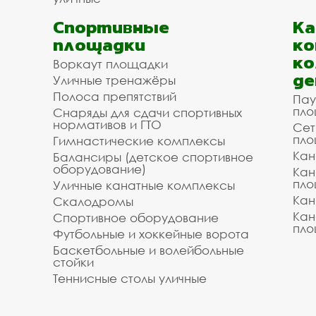
Спортивные
К
площадки
ко
ко
Воркаут площадки
де
Уличные тренажёры
Полоса препятствий
Пау
пло
Снаряды для сдачи спортивных
нормативов и ГТО
Сет
пло
Гимнастические комплексы
Кан
Балансиры (детское спортивное
оборудование)
Кан
пло
Уличные канатные комплексы
Кан
Скалодромы
Кан
Спортивное оборудование
пло
Футбольные и хоккейные ворота
Баскетбольные и волейбольные
стойки
Теннисные столы уличные