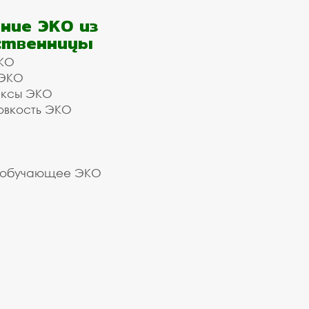
ние ЭКО из
ственницы
КО
 ЭКО
ексы ЭКО
овкость ЭКО
 обучающее ЭКО