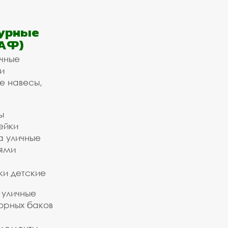
урные
АФ)
ичные
и
е навесы,
ы
ейки
а уличные
ьями
ки детские
 уличные
орных баков