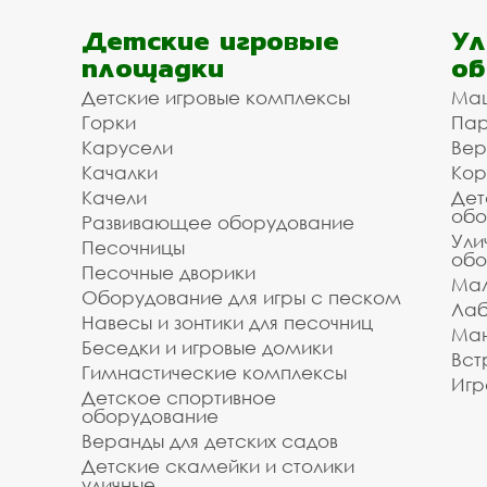
Детские игровые
Ул
площадки
об
Детские игровые комплексы
Ма
Горки
Пар
Карусели
Вер
Качалки
Кор
Качели
Дет
обо
Развивающее оборудование
Ули
Песочницы
обо
Песочные дворики
Мал
Оборудование для игры с песком
Лаб
Навесы и зонтики для песочниц
Ман
Беседки и игровые домики
Вст
Гимнастические комплексы
Игр
Детское спортивное
оборудование
Веранды для детских садов
Детские скамейки и столики
уличные