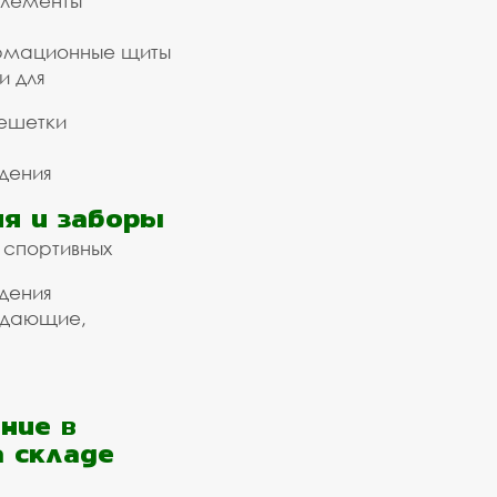
элементы
рмационные щиты
и для
ешетки
дения
я и заборы
 спортивных
дения
ждающие,
ние в
а складе