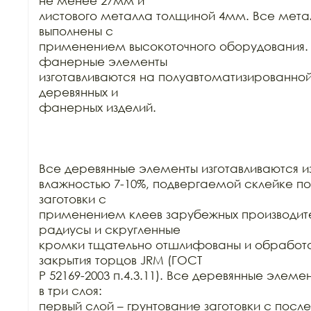
не менее 27мм и

листового металла толщиной 4мм. Все мета
выполнены с

применением высокоточного оборудования. 
фанерные элементы

изготавливаются на полуавтоматизированной
деревянных и

фанерных изделий.

Все деревянные элементы изготавливаются из
влажностью 7-10%, подвергаемой склейке по
заготовки с

применением клеев зарубежных производител
радиусы и скругленные

кромки тщательно отшлифованы и обработа
закрытия торцов JRM (ГОСТ

Р 52169-2003 п.4.3.11). Все деревянные элеме
в три слоя:

первый слой – грунтование заготовки с пос