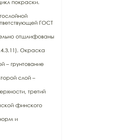
икл покраски.

гослойной

тветствующей ГОСТ 
тельно отшлифованы 
4.3.11). Окраска 
й – грунтование 
орой слой – 
хности, третий 
ской финского 
орм и 