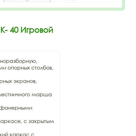
К- 40 Игровой
норазборную,

и опорных столбов, 
ных экранов, 
лестничного марша 
 фанерными 
аркасе, с закрытым 
ий каркас с 