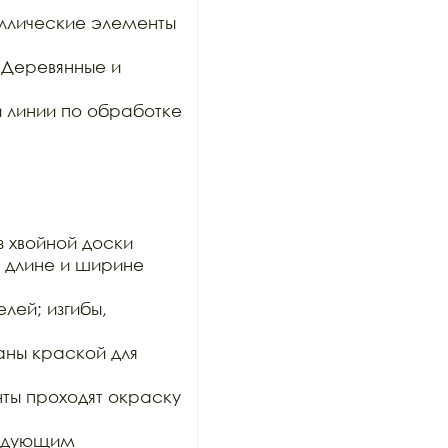
ллические элементы 
Деревянные и 
 линии по обработке 
 хвойной доски

 длине и ширине 
ей; изгибы, 
ны краской для 
нты проходят окраску 
ледующим 