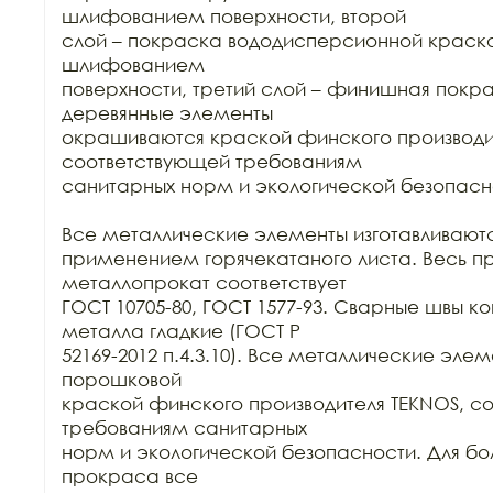
шлифованием поверхности, второй

слой – покраска вододисперсионной краск
шлифованием

поверхности, третий слой – финишная покра
деревянные элементы

окрашиваются краской финского производит
соответствующей требованиям

санитарных норм и экологической безопасно
Все металлические элементы изготавливаются 
применением горячекатаного листа. Весь п
металлопрокат соответствует

ГОСТ 10705-80, ГОСТ 1577-93. Сварные швы ко
металла гладкие (ГОСТ Р

52169-2012 п.4.3.10). Все металлические эле
порошковой

краской финского производителя TEKNOS, со
требованиям санитарных

норм и экологической безопасности. Для бол
прокраса все
