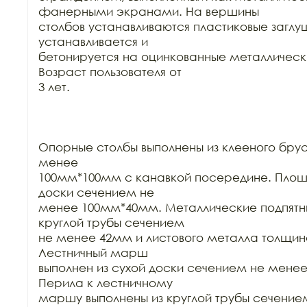
фанерными экранами. На вершины

столбов устанавливаются пластиковые заглу
устанавливается и

бетонируется на оцинкованные металлически
Возраст пользователя от

3 лет.

Опорные столбы выполнены из клееного брус
менее

100мм*100мм с канавкой посередине. Площа
доски сечением не

менее 100мм*40мм. Металлические подпятни
круглой трубы сечением

не менее 42мм и листового металла толщин
Лестничный марш

выполнен из сухой доски сечением не менее
Перила к лестничному

маршу выполнены из круглой трубы сечение