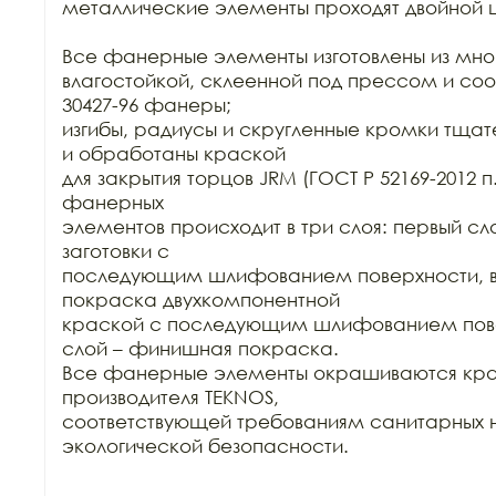
металлические элементы проходят двойной ц
Все фанерные элементы изготовлены из мно
влагостойкой, склеенной под прессом и соо
30427-96 фанеры;

изгибы, радиусы и скругленные кромки тща
и обработаны краской

для закрытия торцов JRM (ГОСТ Р 52169-2012 п.
фанерных

элементов происходит в три слоя: первый сло
заготовки с

последующим шлифованием поверхности, вт
покраска двухкомпонентной

краской с последующим шлифованием повер
слой – финишная покраска.

Все фанерные элементы окрашиваются кра
производителя TEKNOS,

соответствующей требованиям санитарных н
экологической безопасности.
