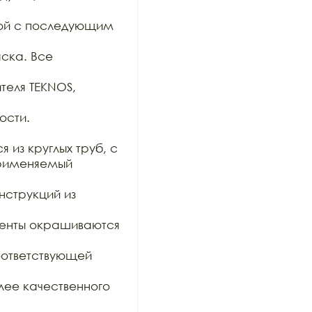
ой с последующим 
ска. Все 
еля TEKNOS, 
сти.

из круглых труб, с

рименяемый 
нструкций из 
менты окрашиваются 
ответствующей 
ее качественного 