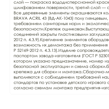
слой — покраска вододисперсионной крас
шлифованием поверхности, третий слой — 
Все деревянные элементы окрашиваются ко
BRAVA ACRIL 43 (ВД-АК-1043) полу глянцевым,
требованиям санитарных норм и экологичес
безопасности.Крепеж оцинкован.Выступающи
соединений закрыты пластиковыми заглушкам
2012 п. 4.3.9).Крепление элементов оборудов
возможность их демонтажа без применения 
Р 52169-2012 п. 4.3.13).Изделие сопровождает
паспортом завода-изготовителя (ГОСТ Р 52301-2
котором указано предназначение, номер изд
безопасной эксплуатации и схема сборки.б
крепежа для сборки и монтажа.Сборочно-м
выполняются с соблюдением требований нац
стандартов по установке детского игрового 
согласно схемам монтажа предприятия-изго