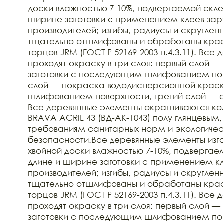
доски влажностью 7-10%, подвергаемой склей
ширине заготовки с применением клеев зар
производителей; изгибы, радиусы и скруглен
тщательно отшлифованы и обработаны краск
торцов JRM (ГОСТ Р 52169-2003 п.4.3.11). Все
проходят окраску в три слоя: первый слой — 
заготовки с последующим шлифованием пове
слой — покраска вододисперсионной крас
шлифованием поверхности, третий слой — 
Все деревянные элементы окрашиваются ко
BRAVA ACRIL 43 (ВД-АК-1043) полу глянцевым,
требованиям санитарных норм и экологичес
безопасности.Все деревянные элементы изго
хвойной доски влажностью 7-10%, подвергаем
длине и ширине заготовки с применением кл
производителей; изгибы, радиусы и скруглен
тщательно отшлифованы и обработаны краск
торцов JRM (ГОСТ Р 52169-2003 п.4.3.11). Все
проходят окраску в три слоя: первый слой — 
заготовки с последующим шлифованием пове