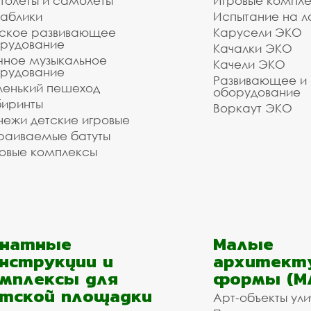
толёты и самолёты
Игровые компл
аблики
Испытание на л
ское развивающее
Карусели ЭКО
рудование
Качалки ЭКО
чное музыкальное
Качели ЭКО
рудование
Развивающее и
енький пешеход
оборудование
иринты
Воркаут ЭКО
ежи детские игровые
раиваемые батуты
овые комплексы
анатные
Малые
нструкции и
архитект
мплексы для
формы (М
тской площадки
Арт-объекты ул