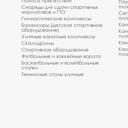
Полоса препятствий
Пау
пло
Снаряды для сдачи спортивных
нормативов и ГТО
Сет
пло
Гимнастические комплексы
Кан
Балансиры (детское спортивное
оборудование)
Кан
пло
Уличные канатные комплексы
Кан
Скалодромы
Кан
Спортивное оборудование
пло
Футбольные и хоккейные ворота
Баскетбольные и волейбольные
стойки
Теннисные столы уличные