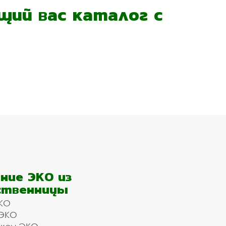
ий вас каталог с
ние ЭКО из
ственницы
КО
 ЭКО