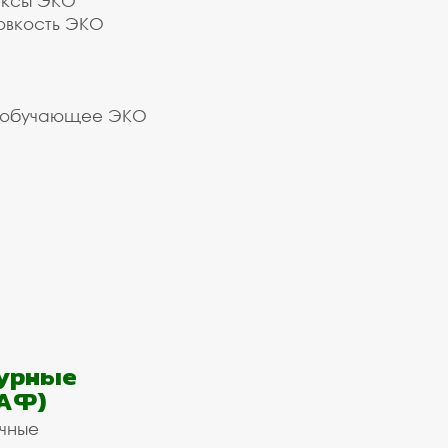
ексы ЭКО
овкость ЭКО
 обучающее ЭКО
урные
АФ)
ичные