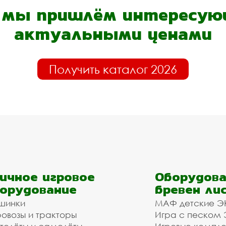
- мы пришлём интересующ
актуальными ценами
Получить каталог 2026
ичное игровое
Оборудова
орудование
бревен ли
шинки
МАФ детские Э
овозы и тракторы
Игра с песком