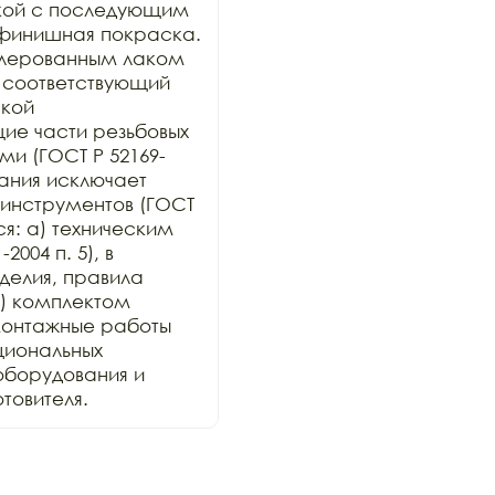
кой с последующим 
финишная покраска. 
лерованным лаком 
 соответствующий 
кой 
е части резьбовых 
и (ГОСТ Р 52169-
ания исключает 
инструментов (ГОСТ 
ся: а) техническим 
004 п. 5), в 
елия, правила 
) комплектом 
онтажные работы 
иональных 
оборудования и 
товителя.