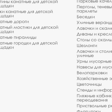
Парковые качел
тины канатные для детской
щадки
Перголы, теневы
парклеты
ки канатные для детской
щадки
Беседки
атные дороги
Уличные веранд
атный мостики для детской
Лавочки и скам
щадки
Диваны и кресл
атные пирамиды
Столы со скам
атные городки для детской
Шезлонги
щадки
Лавочки и столи
уличные
Урны мусорные
Навесы для мус
Велопарковки
Хозяйственные 
Цветочницы
Стенды и инфо
Пляжные кабинк
переодевания
Приствольные р
Флагштоки