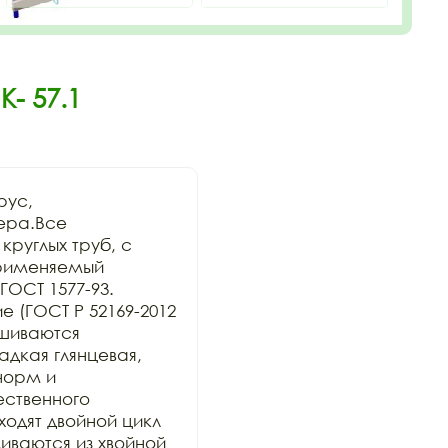
- 57.1
ус, 
ера.Все 
руглых труб, с 
рименяемый 
ОСТ 1577-93. 
 (ГОСТ Р 52169-2012 
шиваются 
дкая глянцевая, 
орм и 
ственного 
дят двойной цикл 
ваются из хвойной 