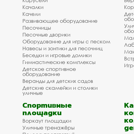
Карусели
Вер
Качалки
Кор
Качели
Дет
обо
Развивающее оборудование
Ули
Песочницы
обо
Песочные дворики
Мал
Оборудование для игры с песком
Лаб
Навесы и зонтики для песочниц
Ман
Беседки и игровые домики
Вст
Гимнастические комплексы
Игр
Детское спортивное
оборудование
Веранды для детских садов
Детские скамейки и столики
уличные
Спортивные
К
площадки
ко
ко
Воркаут площадки
де
Уличные тренажёры