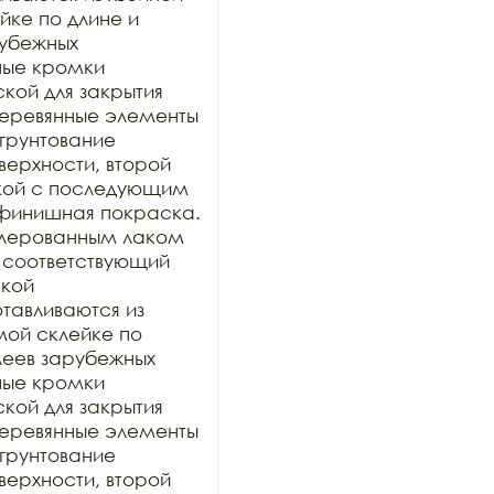
ке по длине и 
убежных 
ные кромки 
ой для закрытия 
 деревянные элементы 
грунтование 
рхности, второй 
кой с последующим 
финишная покраска. 
лерованным лаком 
 соответствующий 
кой 
тавливаются из 
ой склейке по 
еев зарубежных 
ные кромки 
ой для закрытия 
 деревянные элементы 
грунтование 
рхности, второй 