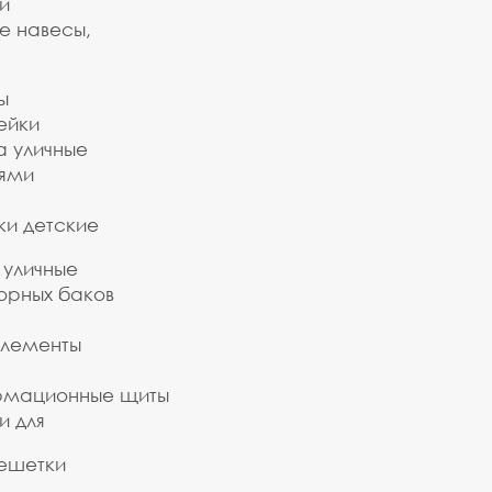
и
е навесы,
ы
ейки
а уличные
ьями
ки детские
 уличные
орных баков
элементы
рмационные щиты
и для
ешетки