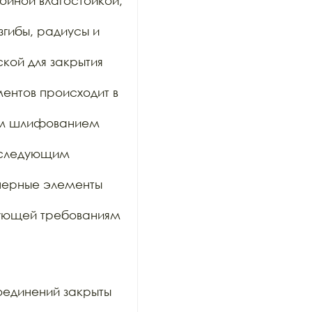
йной влагостойкой, 
гибы, радиусы и 
ой для закрытия 
ентов происходит в 
им шлифованием 
оследующим 
ерные элементы 
вующей требованиям 
единений закрыты 