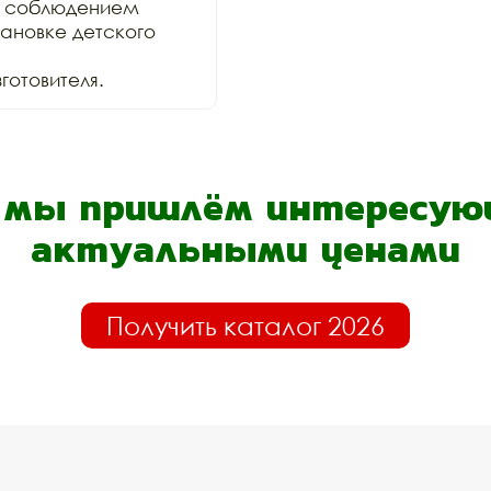
 соблюдением

ановке детского 
отовителя.
- мы пришлём интересующ
актуальными ценами
Получить каталог 2026