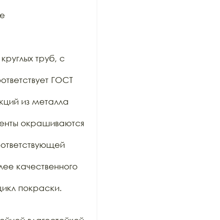
е

руглых труб, с 
тветствует ГОСТ 
кций из металла 
менты окрашиваются 
ответствующей 
ее качественного 
икл покраски.
