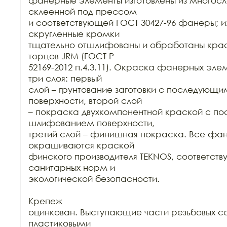
фанерные элементы изготовлены из многосло
склеенной под прессом

и соответствующей ГОСТ 30427-96 фанеры; из
скругленные кромки

тщательно отшлифованы и обработаны краск
торцов JRM (ГОСТ Р

52169-2012 п.4.3.11). Окраска фанерных элем
три слоя: первый

слой – грунтование заготовки с последующ
поверхности, второй слой

– покраска двухкомпонентной краской с п
шлифованием поверхности,

третий слой – финишная покраска. Все фан
окрашиваются краской

финского производителя TEKNOS, соответст
санитарных норм и

экологической безопасности.

Крепеж

оцинкован. Выступающие части резьбовых со
пластиковыми
