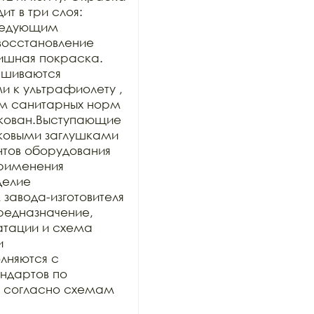
 в три слоя: 
ледующим 
осстановление 
ишная покраска. 
шиваются 
к ультрафиолету , 
м санитарных норм 
кован.Выступающие 
ковыми заглушками 
нтов оборудования 
рименения 
делие 
авода-изготовителя 
предназначение, 
тации и схема 
 
няются с 
дартов по 
и согласно схемам 