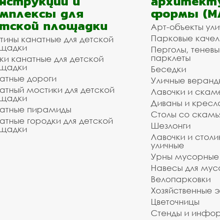
нструкции и
архитект
мплексы для
формы (М
тской площадки
Арт-объекты ул
Парковые качел
тины канатные для детской
щадки
Перголы, теневы
парклеты
ки канатные для детской
щадки
Беседки
атные дороги
Уличные веранд
атный мостики для детской
Лавочки и скам
щадки
Диваны и кресл
атные пирамиды
Столы со скам
атные городки для детской
Шезлонги
щадки
Лавочки и столи
уличные
Урны мусорные
Навесы для мус
Велопарковки
Хозяйственные 
Цветочницы
Стенды и инфо