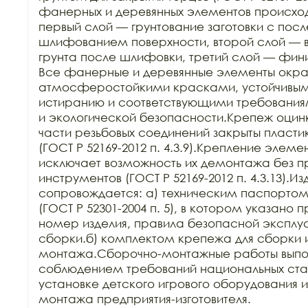
фанерных и деревянных элементов происходит
первый слой — грунтование заготовки с пос
шлифованием поверхности, второй слой — в
грунта после шлифовки, третий слой — фин
Все фанерные и деревянные элементы окра
атмосферостойкими красками, устойчивыми 
истиранию и соответствующими требования
и экологической безопасности.Крепеж оцин
части резьбовых соединений закрыты пласти
(ГОСТ Р 52169-2012 п. 4.3.9).Крепление элеме
исключает возможность их демонтажа без п
инструментов (ГОСТ Р 52169-2012 п. 4.3.13).Из
сопровождается: а) техническим паспортом з
(ГОСТ Р 52301-2004 п. 5), в котором указано 
номер изделия, правила безопасной эксплуа
сборки.б) комплектом крепежа для сборки и
монтажа.Сборочно-монтажные работы выпол
соблюдением требований национальных стан
установке детского игрового оборудования 
монтажа предприятия-изготовителя.