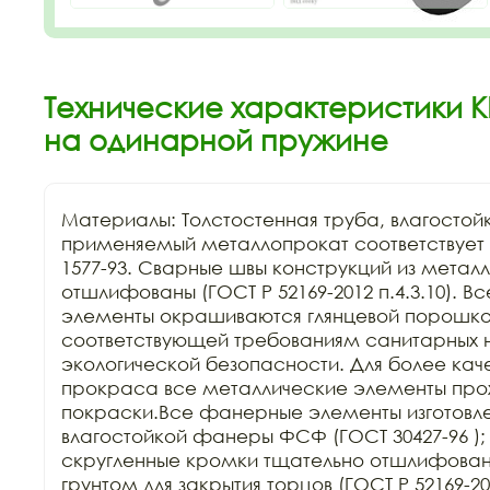
Технические характеристики К
на одинарной пружине
Материалы: Толстостенная труба, влагостой
применяемый металлопрокат соответствует Г
1577-93. Сварные швы конструкций из металл
отшлифованы (ГОСТ Р 52169-2012 п.4.3.10). В
элементы окрашиваются глянцевой порошков
соответствующей требованиям санитарных н
экологической безопасности. Для более каче
прокраса все металлические элементы прохо
покраски.Все фанерные элементы изготовле
влагостойкой фанеры ФСФ (ГОСТ 30427-96 ); 
скругленные кромки тщательно отшлифован
грунтом для закрытия торцов (ГОСТ Р 52169-201