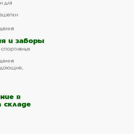
и для
ешетки
дения
я и заборы
 спортивных
дения
ждающие,
ние в
а складе