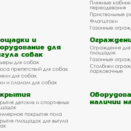
Пляжные кабинк
переодевания
Приствольные р
Флагштоки
Газонные ограж
ощадки и
Ограждени
орудование для
Ограждения для
гула собак
площадок
Газонные ограж
ьеры для собак
Столбики огра
оса препятствий для собак
парковочные
нели для собак
ки и слалом для собак
окрытия
Оборудова
наличии н
рытия детских и спортивных
ощадок
имерное покрытие пола
рытия площадок для выгула
ак