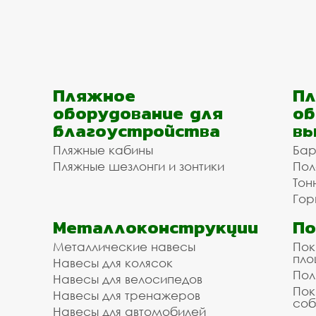
Пляжное
Пл
оборудование для
об
благоустройства
вы
Пляжные кабины
Бар
Пляжные шезлонги и зонтики
Пол
Тон
Гор
Металлоконструкции
П
Металлические навесы
Пок
пл
Навесы для колясок
Пол
Навесы для велосипедов
Пок
Навесы для тренажеров
соб
Навесы для автомобилей