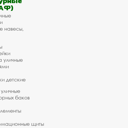
урные
АФ)
ичные
и
е навесы,
ы
ейки
а уличные
ьями
ки детские
 уличные
орных баков
элементы
рмационные щиты