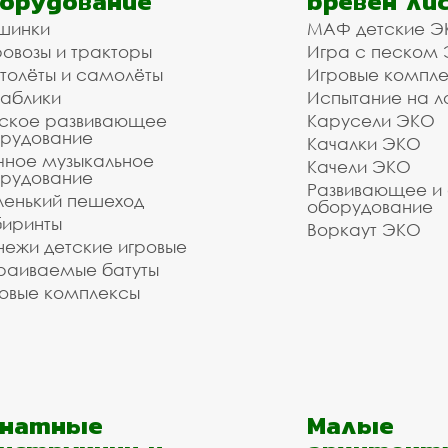
орудование
бревен ли
шинки
МАФ детские Э
овозы и тракторы
Игра с песком
толёты и самолёты
Игровые компл
аблики
Испытание на л
ское развивающее
Карусели ЭКО
рудование
Качалки ЭКО
чное музыкальное
Качели ЭКО
рудование
Развивающее и
енький пешеход
оборудование
иринты
Воркаут ЭКО
ежи детские игровые
раиваемые батуты
овые комплексы
анатные
Малые