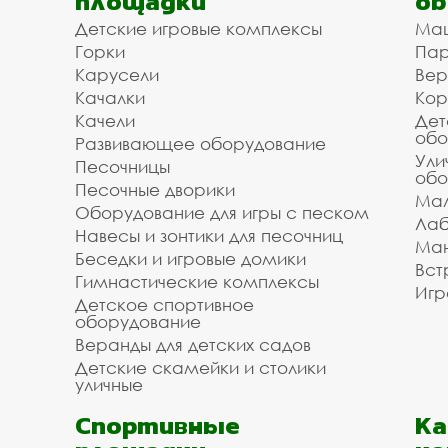
площадки
об
Детские игровые комплексы
Ма
Горки
Пар
Карусели
Вер
Качалки
Кор
Качели
Дет
обо
Развивающее оборудование
Ули
Песочницы
обо
Песочные дворики
Мал
Оборудование для игры с песком
Лаб
Навесы и зонтики для песочниц
Ман
Беседки и игровые домики
Вст
Гимнастические комплексы
Игр
Детское спортивное
оборудование
Веранды для детских садов
Детские скамейки и столики
уличные
Спортивные
К