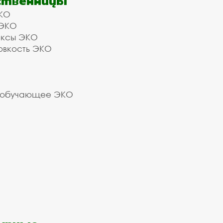
ственницы
КО
 ЭКО
ексы ЭКО
овкость ЭКО
 обучающее ЭКО