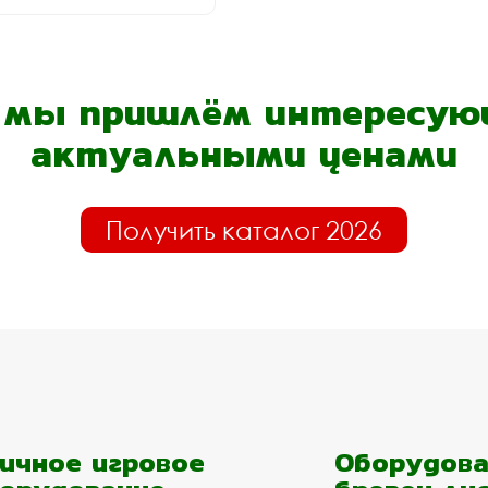
- мы пришлём интересующ
актуальными ценами
Получить каталог 2026
ичное игровое
Оборудова