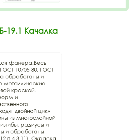
Б-19.1 Качалка
кая фанера.Весь 
ОСТ 10705-80, ГОСТ 
а обработаны и 
се металлические 
ой краской, 
орм и 
ственного 
дят двойной цикл 
ны из многослойной 
изгибы, радиусы и 
ы и обработаны 
2 п.4.3.11). Окраска 