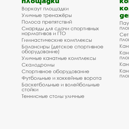
площадки
ко
ко
Воркаут площадки
де
Уличные тренажёры
Полоса препятствий
Пау
пло
Снаряды для сдачи спортивных
нормативов и ГТО
Сет
пло
Гимнастические комплексы
Кан
Балансиры (детское спортивное
оборудование)
Кан
пло
Уличные канатные комплексы
Кан
Скалодромы
Кан
Спортивное оборудование
пло
Футбольные и хоккейные ворота
Баскетбольные и волейбольные
стойки
Теннисные столы уличные