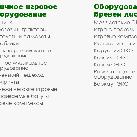
ичное игровое
Оборудова
орудование
бревен ли
шинки
МАФ детские Э
овозы и тракторы
Игра с песком
толёты и самолёты
Игровые компл
аблики
Испытание на л
ское развивающее
Карусели ЭКО
рудование
Качалки ЭКО
чное музыкальное
Качели ЭКО
рудование
Развивающее и
енький пешеход
оборудование
иринты
Воркаут ЭКО
ежи детские игровые
раиваемые батуты
овые комплексы