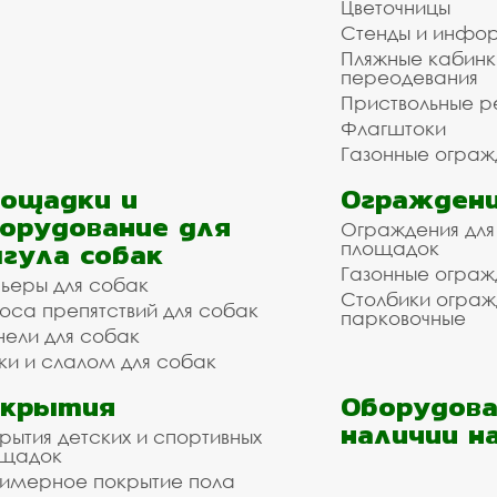
Цветочницы
Стенды и инфо
Пляжные кабинк
переодевания
Приствольные р
Флагштоки
Газонные ограж
ощадки и
Ограждени
орудование для
Ограждения для
гула собак
площадок
Газонные ограж
ьеры для собак
Столбики огра
оса препятствий для собак
парковочные
нели для собак
ки и слалом для собак
окрытия
Оборудова
наличии н
рытия детских и спортивных
ощадок
имерное покрытие пола