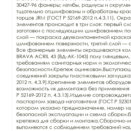
30427-96 фанеры; изгибы, радиусы и скругле
тщательно отшлифованы и обработаны краск
торцов JRM (ГОСТ Р 52169-2012 п.4.3.11). Ок
элементов происходит в три слоя: первый сл
заготовки с последующим шлифованием пове
слой — покраска двухкомпонентной краско
шлифованием поверхности, третий слой — 
Все фанерные элементы окрашиваются кол
BRAVA ACRIL 43 (ВД-АК-1043) полу глянцевым,
требованиям санитарных норм и экологичес
безопасности.Крепеж оцинкован.Выступающи
соединений закрыты пластиковыми заглушкам
2012 п. 4.3.9).Крепление элементов оборудов
возможность их демонтажа без применения 
Р 52169-2012 п. 4.3.13).Изделие сопровождает
паспортом завода-изготовителя (ГОСТ Р 52301-2
котором указано предназначение, номер изд
безопасной эксплуатации и схема сборки.б
крепежа для сборки и монтажа.Сборочно-м
выполняются с соблюдением требований нац