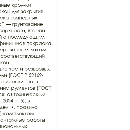
нные кромки 
ой для закрытия 
раска фанерных 
ой — грунтование 
рхности, второй 
й с последующим 
финишная покраска. 
ерованным лаком 
 соответствующий 
кой 
е части резьбовых 
и (ГОСТ Р 52169-
ания исключает 
инструментов (ГОСТ 
ся: а) техническим 
004 п. 5), в 
елия, правила 
) комплектом 
онтажные работы 
иональных 