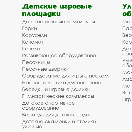
Детские игровые
Ул
площадки
об
Детские игровые комплексы
Ма
Горки
Пар
Карусели
Вер
Качалки
Кор
Качели
Дет
обо
Развивающее оборудование
Ули
Песочницы
обо
Песочные дворики
Мал
Оборудование для игры с песком
Лаб
Навесы и зонтики для песочниц
Ман
Беседки и игровые домики
Вст
Гимнастические комплексы
Игр
Детское спортивное
оборудование
Веранды для детских садов
Детские скамейки и столики
уличные