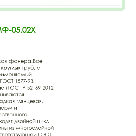
МФ-05.02Х
кая фанера.Все 
руглых труб, с 
рименяемый 
ОСТ 1577-93. 
 (ГОСТ Р 52169-2012 
шиваются 
дкая глянцевая, 
орм и 
ственного 
дят двойной цикл 
ны из многослойной 
тветствующей ГОСТ 