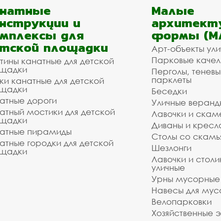
анатные
Малые
нструкции и
архитект
мплексы для
формы (М
тской площадки
Арт-объекты ул
Парковые качел
тины канатные для детской
щадки
Перголы, теневы
парклеты
ки канатные для детской
щадки
Беседки
атные дороги
Уличные веранд
атный мостики для детской
Лавочки и скам
щадки
Диваны и кресл
атные пирамиды
Столы со скам
атные городки для детской
Шезлонги
щадки
Лавочки и столи
уличные
Урны мусорные
Навесы для мус
Велопарковки
Хозяйственные 