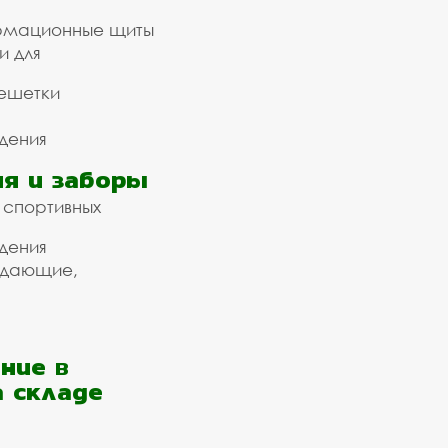
рмационные щиты
и для
ешетки
дения
я и заборы
 спортивных
дения
ждающие,
ние в
а складе