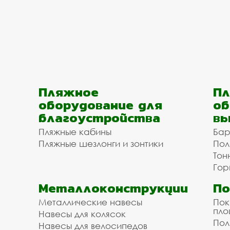
Пляжное
Пл
оборудование для
об
благоустройства
вы
Пляжные кабины
Бар
Пляжные шезлонги и зонтики
Пол
Тон
Гор
Металлоконструкции
П
Металлические навесы
Пок
пл
Навесы для колясок
Пол
Навесы для велосипедов