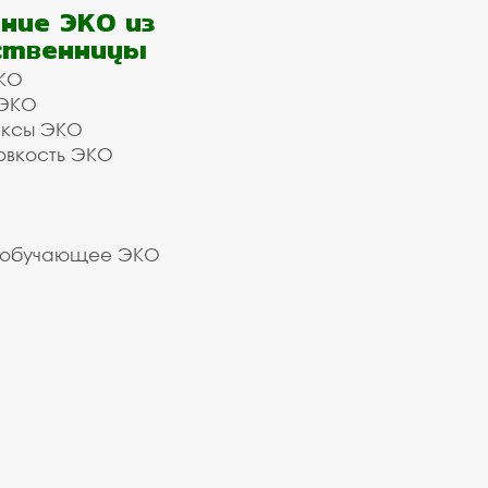
ние ЭКО из
ственницы
КО
 ЭКО
ексы ЭКО
овкость ЭКО
 обучающее ЭКО