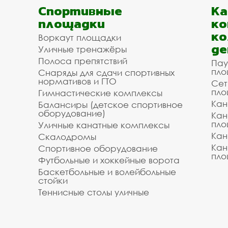
Спортивные
К
площадки
ко
ко
Воркаут площадки
де
Уличные тренажёры
Полоса препятствий
Пау
пло
Снаряды для сдачи спортивных
нормативов и ГТО
Сет
пло
Гимнастические комплексы
Кан
Балансиры (детское спортивное
оборудование)
Кан
пло
Уличные канатные комплексы
Кан
Скалодромы
Кан
Спортивное оборудование
пло
Футбольные и хоккейные ворота
Баскетбольные и волейбольные
стойки
Теннисные столы уличные