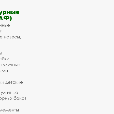
урные
АФ)
ичные
и
е навесы,
ы
ейки
а уличные
ьями
ки детские
 уличные
орных баков
элементы