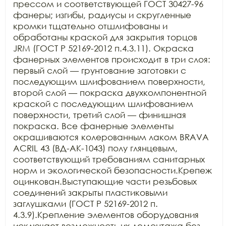
прессом и соответствующей ГОСТ 30427-96 
фанеры; изгибы, радиусы и скругленные 
кромки тщательно отшлифованы и 
обработаны краской для закрытия торцов 
JRM (ГОСТ Р 52169-2012 п.4.3.11). Окраска 
фанерных элементов происходит в три слоя: 
первый слой — грунтование заготовки с 
последующим шлифованием поверхности, 
второй слой — покраска двухкомпонентной 
краской с последующим шлифованием 
поверхности, третий слой — финишная 
покраска. Все фанерные элементы 
окрашиваются колерованным лаком BRAVA 
ACRIL 43 (ВД-АК-1043) полу глянцевым, 
соответствующий требованиям санитарных 
норм и экологической безопасности.Крепеж 
оцинкован.Выступающие части резьбовых 
соединений закрыты пластиковыми 
заглушками (ГОСТ Р 52169-2012 п. 
4.3.9).Крепление элементов оборудования 
исключает возможность их демонтажа без 