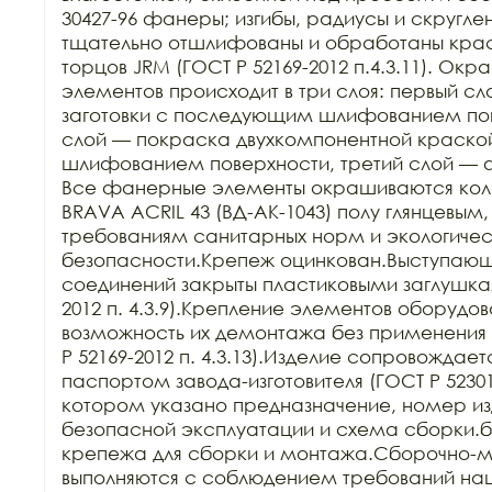
30427-96 фанеры; изгибы, радиусы и скругле
тщательно отшлифованы и обработаны краск
торцов JRM (ГОСТ Р 52169-2012 п.4.3.11). Ок
элементов происходит в три слоя: первый сл
заготовки с последующим шлифованием пове
слой — покраска двухкомпонентной краско
шлифованием поверхности, третий слой — 
Все фанерные элементы окрашиваются кол
BRAVA ACRIL 43 (ВД-АК-1043) полу глянцевым,
требованиям санитарных норм и экологичес
безопасности.Крепеж оцинкован.Выступающи
соединений закрыты пластиковыми заглушкам
2012 п. 4.3.9).Крепление элементов оборудов
возможность их демонтажа без применения 
Р 52169-2012 п. 4.3.13).Изделие сопровождает
паспортом завода-изготовителя (ГОСТ Р 52301-2
котором указано предназначение, номер изд
безопасной эксплуатации и схема сборки.б
крепежа для сборки и монтажа.Сборочно-м
выполняются с соблюдением требований нац