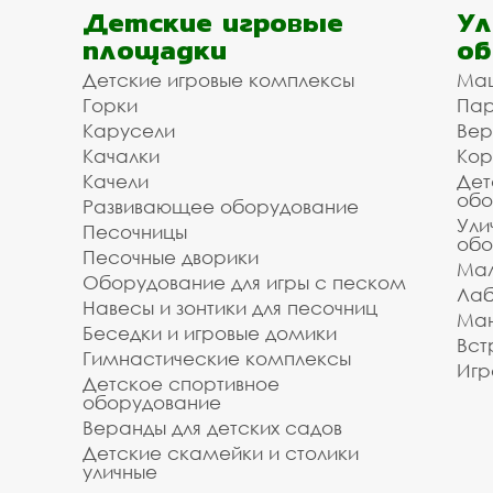
Детские игровые
Ул
площадки
об
Детские игровые комплексы
Ма
Горки
Пар
Карусели
Вер
Качалки
Кор
Качели
Дет
обо
Развивающее оборудование
Ули
Песочницы
обо
Песочные дворики
Мал
Оборудование для игры с песком
Лаб
Навесы и зонтики для песочниц
Ман
Беседки и игровые домики
Вст
Гимнастические комплексы
Игр
Детское спортивное
оборудование
Веранды для детских садов
Детские скамейки и столики
уличные