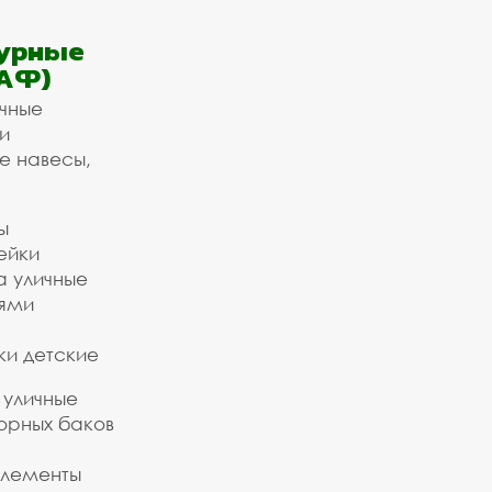
урные
АФ)
ичные
и
е навесы,
ы
ейки
а уличные
ьями
ки детские
 уличные
орных баков
элементы