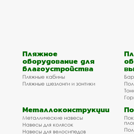
Пляжное
Пл
оборудование для
об
благоустройства
вы
Пляжные кабины
Бар
Пляжные шезлонги и зонтики
Пол
Тон
Гор
Металлоконструкции
П
Металлические навесы
Пок
пл
Навесы для колясок
Пол
Навесы для велосипедов