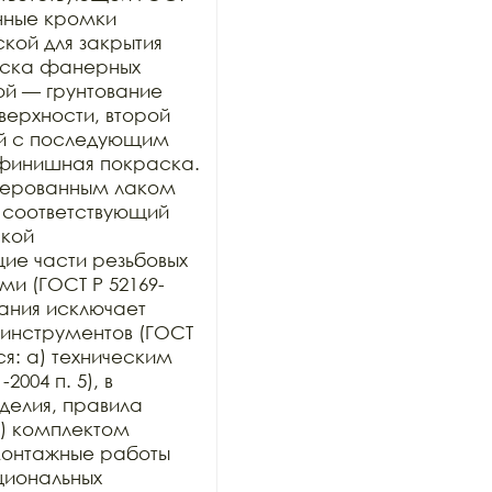
нные кромки 
ой для закрытия 
раска фанерных 
ой — грунтование 
рхности, второй 
й с последующим 
финишная покраска. 
ерованным лаком 
 соответствующий 
кой 
е части резьбовых 
и (ГОСТ Р 52169-
ания исключает 
инструментов (ГОСТ 
ся: а) техническим 
004 п. 5), в 
елия, правила 
) комплектом 
онтажные работы 
иональных 