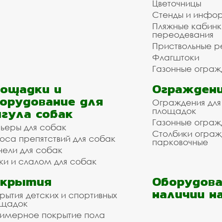
Цветочницы
Стенды и инфо
Пляжные кабинк
переодевания
Приствольные р
Флагштоки
Газонные ограж
ощадки и
Ограждени
орудование для
Ограждения для
гула собак
площадок
Газонные ограж
ьеры для собак
Столбики огра
оса препятствий для собак
парковочные
нели для собак
ки и слалом для собак
окрытия
Оборудова
наличии н
рытия детских и спортивных
ощадок
имерное покрытие пола