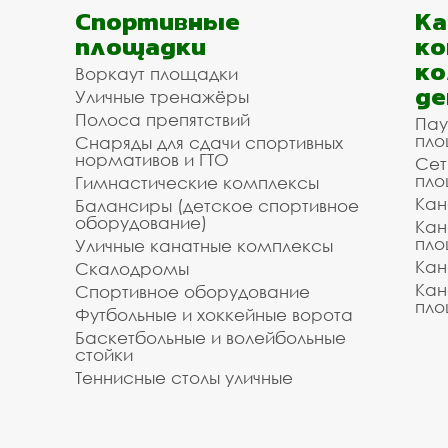
Спортивные
К
площадки
ко
ко
Воркаут площадки
де
Уличные тренажёры
Полоса препятствий
Пау
пло
Снаряды для сдачи спортивных
нормативов и ГТО
Сет
пло
Гимнастические комплексы
Кан
Балансиры (детское спортивное
оборудование)
Кан
пло
Уличные канатные комплексы
Кан
Скалодромы
Кан
Спортивное оборудование
пло
Футбольные и хоккейные ворота
Баскетбольные и волейбольные
стойки
Теннисные столы уличные