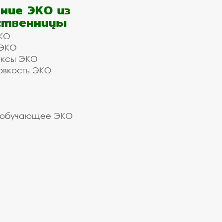
ние ЭКО из
ственницы
КО
 ЭКО
ексы ЭКО
овкость ЭКО
 обучающее ЭКО