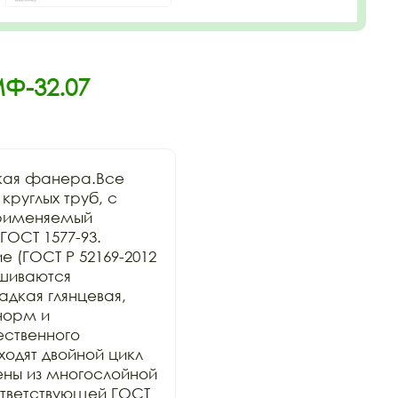
Ф-32.07
кая фанера.Все 
руглых труб, с 
рименяемый 
ОСТ 1577-93. 
 (ГОСТ Р 52169-2012 
шиваются 
дкая глянцевая, 
орм и 
ственного 
дят двойной цикл 
ны из многослойной 
тветствующей ГОСТ 