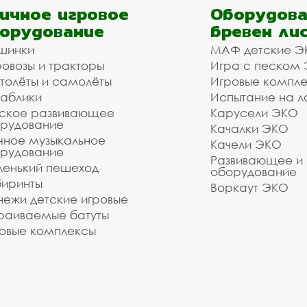
ичное игровое
Оборудова
орудование
бревен ли
шинки
МАФ детские Э
овозы и тракторы
Игра с песком
толёты и самолёты
Игровые компл
аблики
Испытание на л
ское развивающее
Карусели ЭКО
рудование
Качалки ЭКО
чное музыкальное
Качели ЭКО
рудование
Развивающее и
енький пешеход
оборудование
иринты
Воркаут ЭКО
ежи детские игровые
раиваемые батуты
овые комплексы