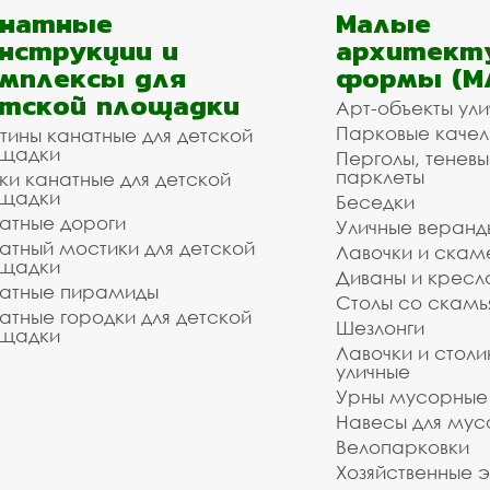
анатные
Малые
нструкции и
архитект
мплексы для
формы (М
тской площадки
Арт-объекты ул
Парковые качел
тины канатные для детской
щадки
Перголы, теневы
парклеты
ки канатные для детской
щадки
Беседки
атные дороги
Уличные веранд
атный мостики для детской
Лавочки и скам
щадки
Диваны и кресл
атные пирамиды
Столы со скам
атные городки для детской
Шезлонги
щадки
Лавочки и столи
уличные
Урны мусорные
Навесы для мус
Велопарковки
Хозяйственные 