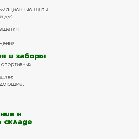
рмационные щиты
и для
ешетки
дения
я и заборы
 спортивных
дения
ждающие,
ние в
а складе