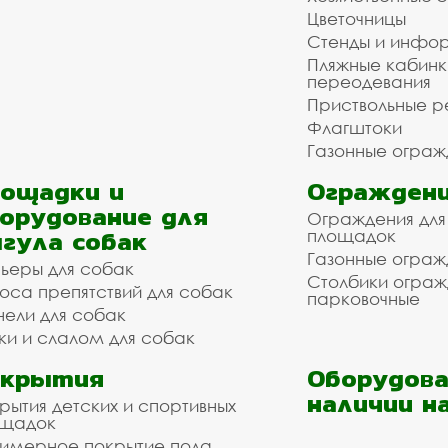
Цветочницы
Стенды и инфо
Пляжные кабинк
переодевания
Приствольные р
Флагштоки
Газонные ограж
ощадки и
Ограждени
орудование для
Ограждения для
гула собак
площадок
Газонные ограж
ьеры для собак
Столбики огра
оса препятствий для собак
парковочные
нели для собак
ки и слалом для собак
окрытия
Оборудова
наличии н
рытия детских и спортивных
ощадок
имерное покрытие пола