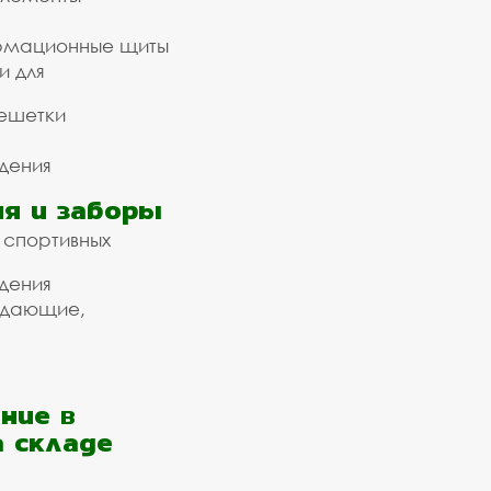
рмационные щиты
и для
ешетки
дения
я и заборы
 спортивных
дения
ждающие,
ние в
а складе