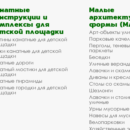
анатные
Малые
нструкции и
архитект
мплексы для
формы (М
тской площадки
Арт-объекты ул
Парковые качел
тины канатные для детской
щадки
Перголы, теневы
парклеты
ки канатные для детской
щадки
Беседки
атные дороги
Уличные веранд
атный мостики для детской
Лавочки и скам
щадки
Диваны и кресл
атные пирамиды
Столы со скам
атные городки для детской
Шезлонги
щадки
Лавочки и столи
уличные
Урны мусорные
Навесы для мус
Велопарковки
Хозяйственные 