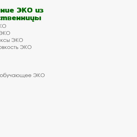
ние ЭКО из
ственницы
КО
 ЭКО
ексы ЭКО
овкость ЭКО
 обучающее ЭКО