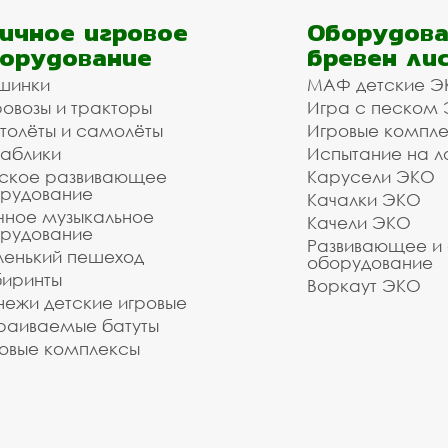
ичное игровое
Оборудова
орудование
бревен ли
шинки
МАФ детские Э
овозы и тракторы
Игра с песком
толёты и самолёты
Игровые компл
аблики
Испытание на л
ское развивающее
Карусели ЭКО
рудование
Качалки ЭКО
чное музыкальное
Качели ЭКО
рудование
Развивающее и
енький пешеход
оборудование
иринты
Воркаут ЭКО
ежи детские игровые
раиваемые батуты
овые комплексы