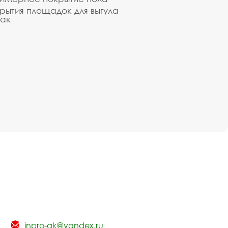
рытия площадок для выгула
ак
inpro-gk@yandex.ru