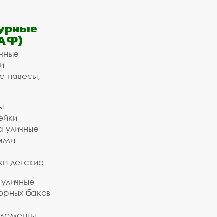
урные
АФ)
ичные
и
е навесы,
ы
ейки
а уличные
ьями
ки детские
 уличные
орных баков
элементы