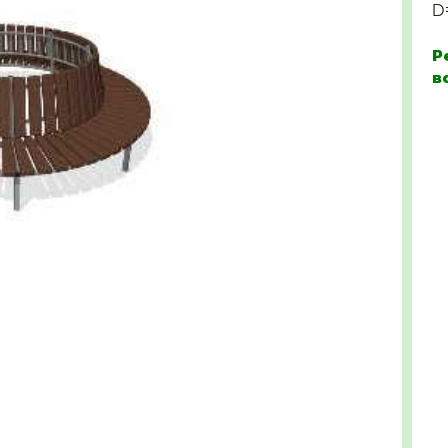
D
Р
в