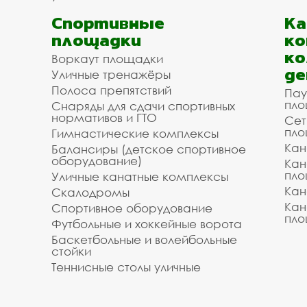
Спортивные
К
площадки
ко
ко
Воркаут площадки
де
Уличные тренажёры
Полоса препятствий
Пау
пло
Снаряды для сдачи спортивных
нормативов и ГТО
Сет
пло
Гимнастические комплексы
Кан
Балансиры (детское спортивное
оборудование)
Кан
пло
Уличные канатные комплексы
Кан
Скалодромы
Кан
Спортивное оборудование
пло
Футбольные и хоккейные ворота
Баскетбольные и волейбольные
стойки
Теннисные столы уличные