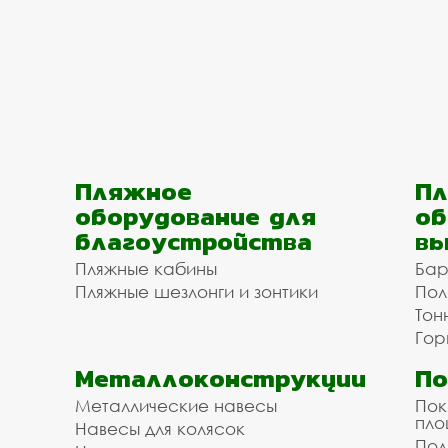
Пляжное
Пл
оборудование для
об
благоустройства
вы
Пляжные кабины
Бар
Пляжные шезлонги и зонтики
Пол
Тон
Гор
Металлоконструкции
П
Металлические навесы
Пок
пл
Навесы для колясок
Пол