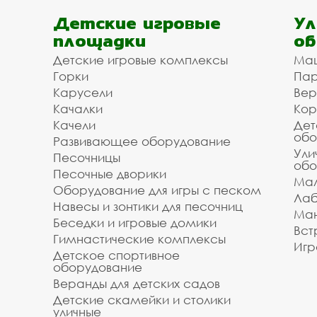
Детские игровые
Ул
площадки
об
Детские игровые комплексы
Ма
Горки
Пар
Карусели
Вер
Качалки
Кор
Качели
Дет
обо
Развивающее оборудование
Ули
Песочницы
обо
Песочные дворики
Мал
Оборудование для игры с песком
Лаб
Навесы и зонтики для песочниц
Ман
Беседки и игровые домики
Вст
Гимнастические комплексы
Игр
Детское спортивное
оборудование
Веранды для детских садов
Детские скамейки и столики
уличные