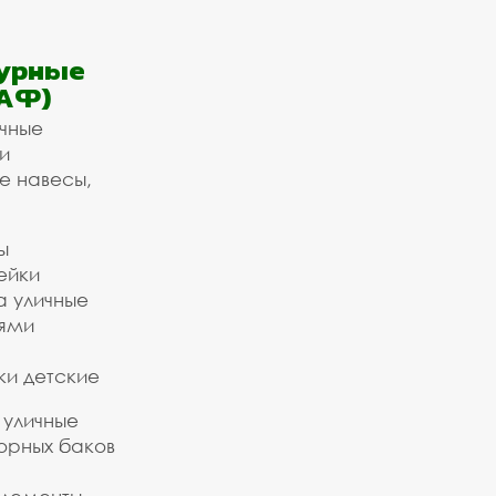
урные
АФ)
ичные
и
е навесы,
ы
ейки
а уличные
ьями
ки детские
 уличные
орных баков