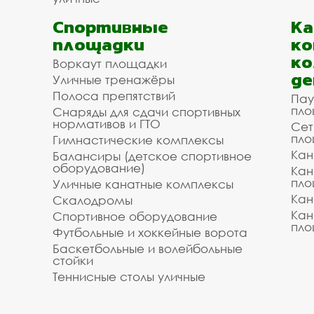
Спортивные
К
площадки
ко
ко
Воркаут площадки
де
Уличные тренажёры
Полоса препятствий
Пау
пло
Снаряды для сдачи спортивных
нормативов и ГТО
Сет
пло
Гимнастические комплексы
Кан
Балансиры (детское спортивное
оборудование)
Кан
пло
Уличные канатные комплексы
Кан
Скалодромы
Кан
Спортивное оборудование
пло
Футбольные и хоккейные ворота
Баскетбольные и волейбольные
стойки
Теннисные столы уличные