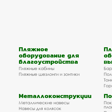
Пляжное
Пл
оборудование для
об
благоустройства
вы
Пляжные кабины
Бар
Пляжные шезлонги и зонтики
Пол
Тон
Гор
Металлоконструкции
П
Металлические навесы
Пок
пл
Навесы для колясок