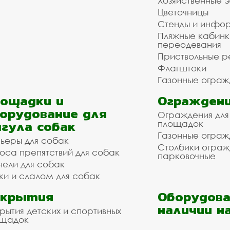
Хозяйственные 
Цветочницы
Стенды и инфо
Пляжные кабинк
переодевания
Приствольные р
Флагштоки
Газонные ограж
ощадки и
Ограждени
орудование для
Ограждения для
гула собак
площадок
Газонные ограж
ьеры для собак
Столбики огра
оса препятствий для собак
парковочные
нели для собак
ки и слалом для собак
окрытия
Оборудова
наличии н
рытия детских и спортивных
ощадок