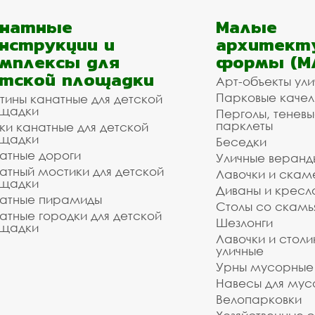
анатные
Малые
нструкции и
архитект
мплексы для
формы (М
тской площадки
Арт-объекты ул
Парковые качел
тины канатные для детской
щадки
Перголы, теневы
парклеты
ки канатные для детской
щадки
Беседки
атные дороги
Уличные веранд
атный мостики для детской
Лавочки и скам
щадки
Диваны и кресл
атные пирамиды
Столы со скам
атные городки для детской
Шезлонги
щадки
Лавочки и столи
уличные
Урны мусорные
Навесы для мус
Велопарковки