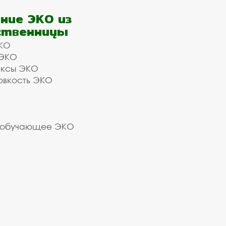
ние ЭКО из
ственницы
КО
 ЭКО
ексы ЭКО
овкость ЭКО
 обучающее ЭКО