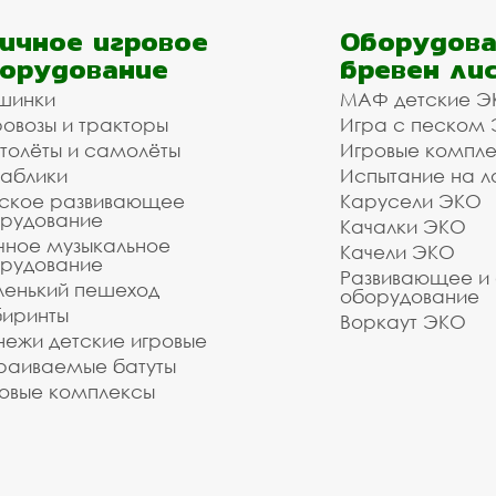
ичное игровое
Оборудова
орудование
бревен ли
шинки
МАФ детские Э
овозы и тракторы
Игра с песком
толёты и самолёты
Игровые компл
аблики
Испытание на л
ское развивающее
Карусели ЭКО
рудование
Качалки ЭКО
чное музыкальное
Качели ЭКО
рудование
Развивающее и
енький пешеход
оборудование
иринты
Воркаут ЭКО
ежи детские игровые
раиваемые батуты
овые комплексы