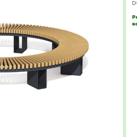
D
Р
в