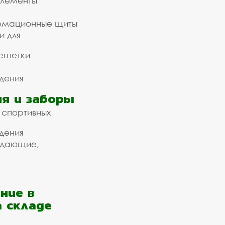
элементы
рмационные щиты
и для
ешетки
дения
я и заборы
 спортивных
дения
ждающие,
ние в
а складе