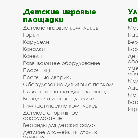
Детские игровые
Ул
площадки
об
Детские игровые комплексы
Ма
Горки
Пар
Карусели
Вер
Качалки
Кор
Качели
Дет
обо
Развивающее оборудование
Ули
Песочницы
обо
Песочные дворики
Мал
Оборудование для игры с песком
Лаб
Навесы и зонтики для песочниц
Ман
Беседки и игровые домики
Вст
Гимнастические комплексы
Игр
Детское спортивное
оборудование
Веранды для детских садов
Детские скамейки и столики
уличные