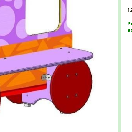
1
Р
в