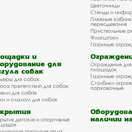
Цветочницы
Стенды и инфо
Пляжные кабинк
переодевания
Приствольные р
Флагштоки
Газонные ограж
ощадки и
Ограждени
орудование для
Ограждения для
гула собак
площадок
Газонные ограж
ьеры для собак
Столбики огра
оса препятствий для собак
парковочные
нели для собак
ки и слалом для собак
окрытия
Оборудова
наличии н
рытия детских и спортивных
ощадок
имерное покрытие пола