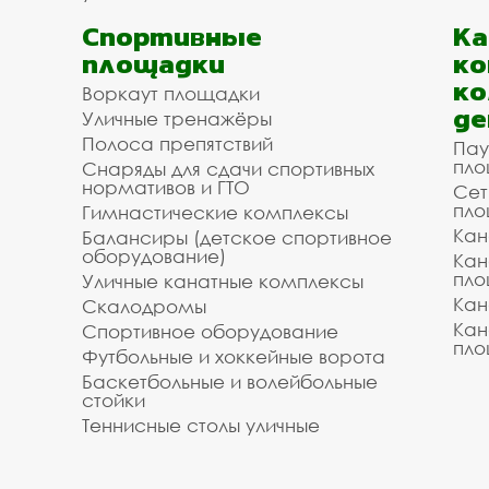
Спортивные
К
площадки
ко
ко
Воркаут площадки
де
Уличные тренажёры
Полоса препятствий
Пау
пло
Снаряды для сдачи спортивных
нормативов и ГТО
Сет
пло
Гимнастические комплексы
Кан
Балансиры (детское спортивное
оборудование)
Кан
пло
Уличные канатные комплексы
Кан
Скалодромы
Кан
Спортивное оборудование
пло
Футбольные и хоккейные ворота
Баскетбольные и волейбольные
стойки
Теннисные столы уличные