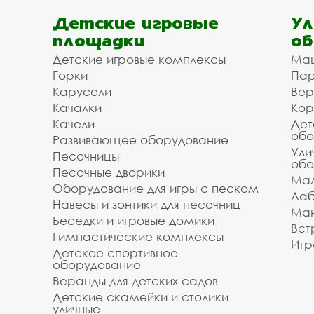
Детские игровые
Ул
площадки
об
Детские игровые комплексы
Ма
Горки
Пар
Карусели
Вер
Качалки
Кор
Качели
Дет
обо
Развивающее оборудование
Ули
Песочницы
обо
Песочные дворики
Мал
Оборудование для игры с песком
Лаб
Навесы и зонтики для песочниц
Ман
Беседки и игровые домики
Вст
Гимнастические комплексы
Игр
Детское спортивное
оборудование
Веранды для детских садов
Детские скамейки и столики
уличные