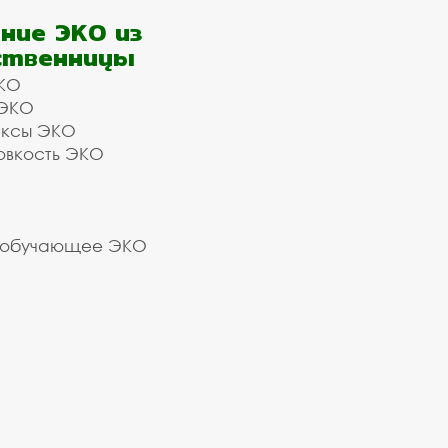
ние ЭКО из
ственницы
КО
 ЭКО
ексы ЭКО
овкость ЭКО
 обучающее ЭКО