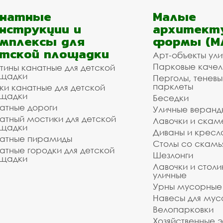
анатные
Малые
нструкции и
архитект
мплексы для
формы (М
тской площадки
Арт-объекты ул
Парковые качел
тины канатные для детской
щадки
Перголы, теневы
парклеты
ки канатные для детской
щадки
Беседки
атные дороги
Уличные веранд
атный мостики для детской
Лавочки и скам
щадки
Диваны и кресл
атные пирамиды
Столы со скам
атные городки для детской
Шезлонги
щадки
Лавочки и столи
уличные
Урны мусорные
Навесы для мус
Велопарковки
Хозяйственные 