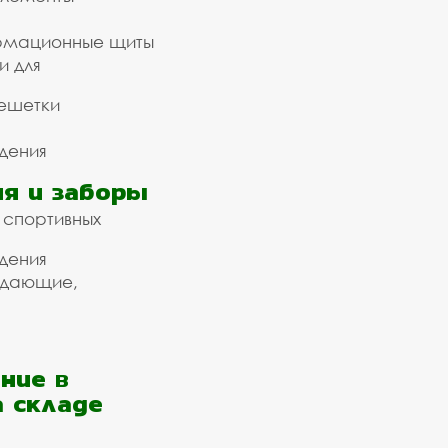
рмационные щиты
и для
ешетки
дения
я и заборы
 спортивных
дения
ждающие,
ние в
а складе