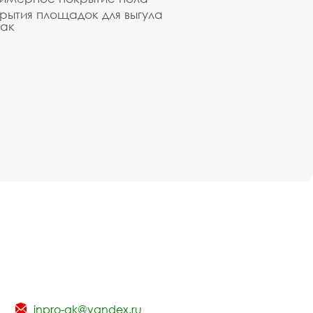
рытия площадок для выгула
ак
inpro-gk@yandex.ru