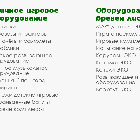
ичное игровое
Оборудова
орудование
бревен ли
шинки
МАФ детские Э
овозы и тракторы
Игра с песком
толёты и самолёты
Игровые компл
аблики
Испытание на л
ское развивающее
Карусели ЭКО
рудование
Качалки ЭКО
чное музыкальное
Качели ЭКО
рудование
Развивающее и
енький пешеход
оборудование
иринты
Воркаут ЭКО
ежи детские игровые
раиваемые батуты
овые комплексы