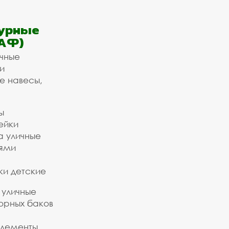
урные
АФ)
ичные
и
е навесы,
ы
ейки
а уличные
ьями
ки детские
 уличные
орных баков
элементы