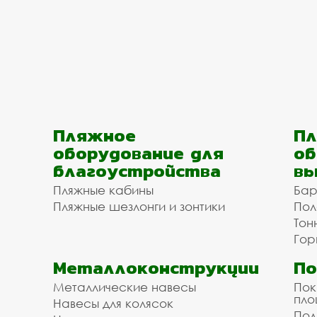
Пляжное
Пл
оборудование для
об
благоустройства
вы
Пляжные кабины
Бар
Пляжные шезлонги и зонтики
Пол
Тон
Гор
Металлоконструкции
П
Металлические навесы
Пок
пл
Навесы для колясок
Пол