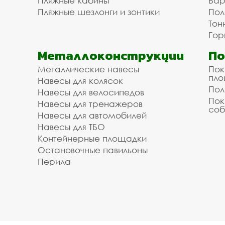
Пляжные кабины
Бар
Пляжные шезлонги и зонтики
Пол
Тон
Гор
Металлоконструкции
П
Металлические навесы
Пок
пл
Навесы для колясок
Пол
Навесы для велосипедов
Пок
Навесы для тренажеров
соб
Навесы для автомобилей
Навесы для ТБО
Контейнерные площадки
Остановочные павильоны
Перила