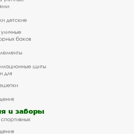
ьями
ки детские
 уличные
орных баков
элементы
рмационные щиты
и для
ешетки
дения
я и заборы
 спортивных
дения