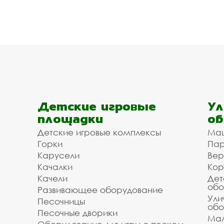
Детские игровые
Ул
площадки
об
Детские игровые комплексы
Ма
Горки
Пар
Карусели
Вер
Качалки
Кор
Качели
Дет
обо
Развивающее оборудование
Ули
Песочницы
обо
Песочные дворики
Мал