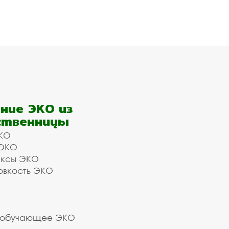
ние ЭКО из
ственницы
КО
 ЭКО
ексы ЭКО
овкость ЭКО
 обучающее ЭКО