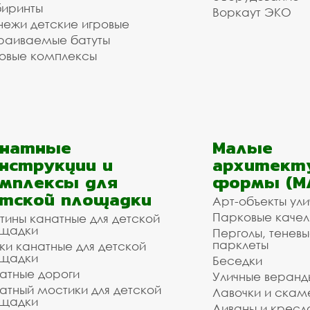
иринты
Воркаут ЭКО
ежи детские игровые
раиваемые батуты
овые комплексы
анатные
Малые
нструкции и
архитект
мплексы для
формы (М
тской площадки
Арт-объекты ул
Парковые качел
тины канатные для детской
щадки
Перголы, теневы
парклеты
ки канатные для детской
щадки
Беседки
атные дороги
Уличные веранд
атный мостики для детской
Лавочки и скам
щадки
Диваны и кресл