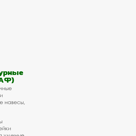
урные
АФ)
ичные
и
е навесы,
ы
ейки
а уличные