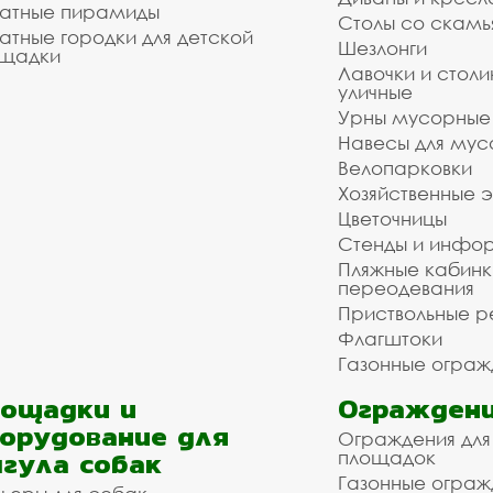
атные пирамиды
Столы со скам
атные городки для детской
Шезлонги
щадки
Лавочки и столи
уличные
Урны мусорные
Навесы для мус
Велопарковки
Хозяйственные 
Цветочницы
Стенды и инфо
Пляжные кабинк
переодевания
Приствольные р
Флагштоки
Газонные ограж
ощадки и
Ограждени
орудование для
Ограждения для
гула собак
площадок
Газонные ограж