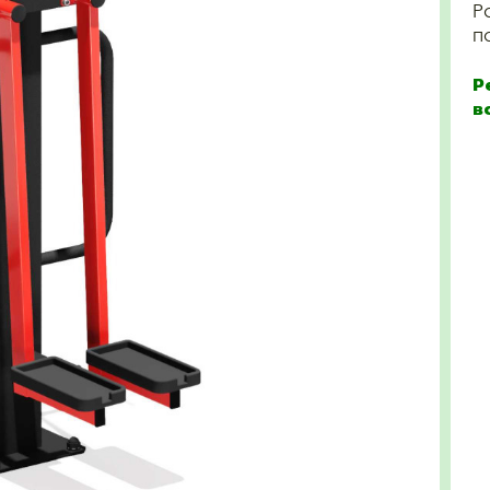
Р
п
Р
в