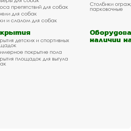
ьеры для собак
Столбики огра
оса препятствий для собак
парковочные
нели для собак
ки и слалом для собак
окрытия
Оборудова
наличии н
рытия детских и спортивных
ощадок
имерное покрытие пола
рытия площадок для выгула
ак