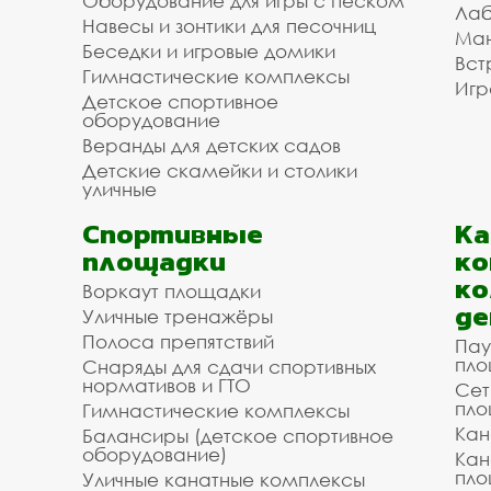
Оборудование для игры с песком
Лаб
Навесы и зонтики для песочниц
Ман
Беседки и игровые домики
Вст
Гимнастические комплексы
Игр
Детское спортивное
оборудование
Веранды для детских садов
Детские скамейки и столики
уличные
Спортивные
К
площадки
ко
ко
Воркаут площадки
де
Уличные тренажёры
Полоса препятствий
Пау
пло
Снаряды для сдачи спортивных
нормативов и ГТО
Сет
пло
Гимнастические комплексы
Кан
Балансиры (детское спортивное
оборудование)
Кан
пло
Уличные канатные комплексы