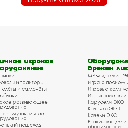
ичное игровое
Оборудова
орудование
бревен ли
шинки
МАФ детские Э
овозы и тракторы
Игра с песком
толёты и самолёты
Игровые компл
аблики
Испытание на л
ское развивающее
Карусели ЭКО
рудование
Качалки ЭКО
чное музыкальное
Качели ЭКО
рудование
Развивающее и
енький пешеход
оборудование