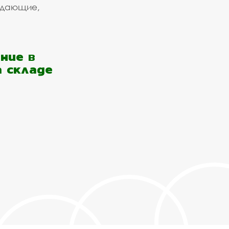
ждающие,
ние в
а складе