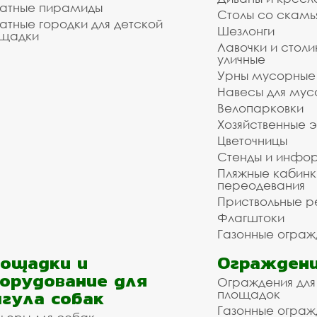
атные пирамиды
Столы со скам
атные городки для детской
Шезлонги
щадки
Лавочки и столи
уличные
Урны мусорные
Навесы для мус
Велопарковки
Хозяйственные 
Цветочницы
Стенды и инфо
Пляжные кабинк
переодевания
Приствольные р
Флагштоки
Газонные ограж
ощадки и
Ограждени
орудование для
Ограждения для
гула собак
площадок
Газонные ограж