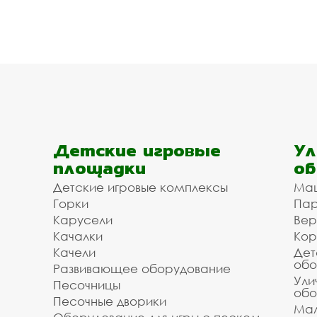
Детские игровые
Ул
площадки
об
Детские игровые комплексы
Ма
Горки
Пар
Карусели
Вер
Качалки
Кор
Качели
Дет
обо
Развивающее оборудование
Ули
Песочницы
обо
Песочные дворики
Мал