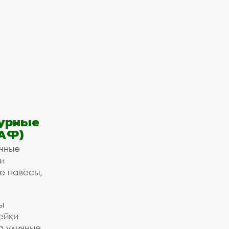
урные
АФ)
ичные
и
е навесы,
ы
ейки
а уличные