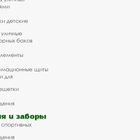
ьями
ки детские
 уличные
орных баков
элементы
рмационные щиты
и для
ешетки
дения
я и заборы
 спортивных
дения