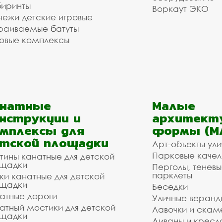
иринты
Воркаут ЭКО
ежи детские игровые
раиваемые батуты
овые комплексы
анатные
Малые
нструкции и
архитект
мплексы для
формы (М
тской площадки
Арт-объекты ул
Парковые качел
тины канатные для детской
щадки
Перголы, теневы
парклеты
ки канатные для детской
щадки
Беседки
атные дороги
Уличные веранд
атный мостики для детской
Лавочки и скам
щадки
Диваны и кресл