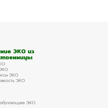
ние ЭКО из
ственницы
КО
 ЭКО
ексы ЭКО
овкость ЭКО
 обучающее ЭКО