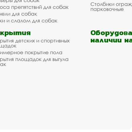
ьеры для собак
Столбики огра
оса препятствий для собак
парковочные
нели для собак
ки и слалом для собак
окрытия
Оборудова
наличии н
рытия детских и спортивных
ощадок
имерное покрытие пола
рытия площадок для выгула
ак