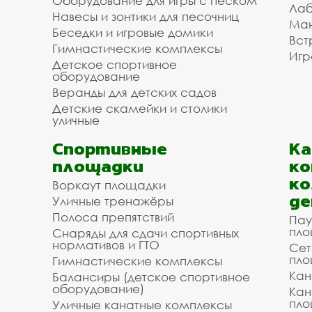
Оборудование для игры с песком
Лаб
Навесы и зонтики для песочниц
Ман
Беседки и игровые домики
Вст
Гимнастические комплексы
Игр
Детское спортивное
оборудование
Веранды для детских садов
Детские скамейки и столики
уличные
Спортивные
К
площадки
ко
ко
Воркаут площадки
де
Уличные тренажёры
Полоса препятствий
Пау
пло
Снаряды для сдачи спортивных
нормативов и ГТО
Сет
пло
Гимнастические комплексы
Кан
Балансиры (детское спортивное
оборудование)
Кан
пло
Уличные канатные комплексы