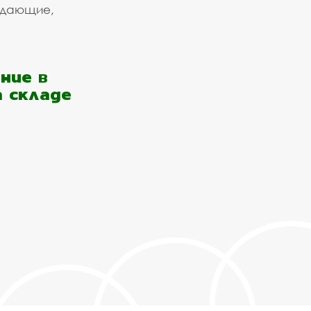
ждающие,
ние в
а складе