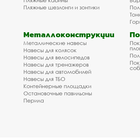
Пляжные кабины
Бар
Пляжные шезлонги и зонтики
Пол
Тон
Гор
Металлоконструкции
П
Металлические навесы
Пок
пл
Навесы для колясок
Пол
Навесы для велосипедов
Пок
Навесы для тренажеров
соб
Навесы для автомобилей
Навесы для ТБО
Контейнерные площадки
Остановочные павильоны
Перила