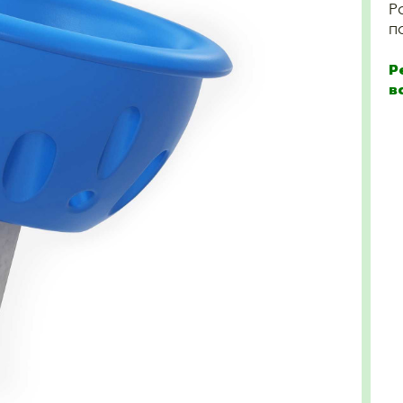
Р
п
Р
в