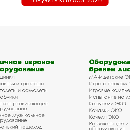
ичное игровое
Оборудова
орудование
бревен ли
шинки
МАФ детские Э
овозы и тракторы
Игра с песком
толёты и самолёты
Игровые компл
аблики
Испытание на л
ское развивающее
Карусели ЭКО
рудование
Качалки ЭКО
чное музыкальное
Качели ЭКО
рудование
Развивающее и
енький пешеход
оборудование