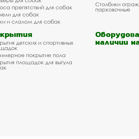
ьеры для собак
Столбики огра
оса препятствий для собак
парковочные
нели для собак
ки и слалом для собак
окрытия
Оборудова
наличии н
рытия детских и спортивных
ощадок
имерное покрытие пола
рытия площадок для выгула
ак