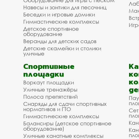
Оборудование для игры с песком
Лаб
Навесы и зонтики для песочниц
Ман
Беседки и игровые домики
Вст
Гимнастические комплексы
Игр
Детское спортивное
оборудование
Веранды для детских садов
Детские скамейки и столики
уличные
Спортивные
К
площадки
ко
ко
Воркаут площадки
де
Уличные тренажёры
Полоса препятствий
Пау
пло
Снаряды для сдачи спортивных
нормативов и ГТО
Сет
пло
Гимнастические комплексы
Кан
Балансиры (детское спортивное
оборудование)
Кан
пло
Уличные канатные комплексы