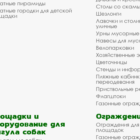
атные пирамиды
Столы со скам
атные городки для детской
Шезлонги
щадки
Лавочки и столи
уличные
Урны мусорные
Навесы для мус
Велопарковки
Хозяйственные 
Цветочницы
Стенды и инфо
Пляжные кабинк
переодевания
Приствольные р
Флагштоки
Газонные ограж
ощадки и
Ограждени
орудование для
Ограждения для
гула собак
площадок
Газонные ограж