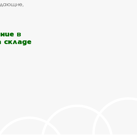
ждающие,
ние в
а складе