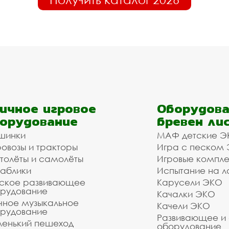
ичное игровое
Оборудова
орудование
бревен ли
шинки
МАФ детские Э
овозы и тракторы
Игра с песком
толёты и самолёты
Игровые компл
аблики
Испытание на л
ское развивающее
Карусели ЭКО
рудование
Качалки ЭКО
чное музыкальное
Качели ЭКО
рудование
Развивающее и
енький пешеход
оборудование