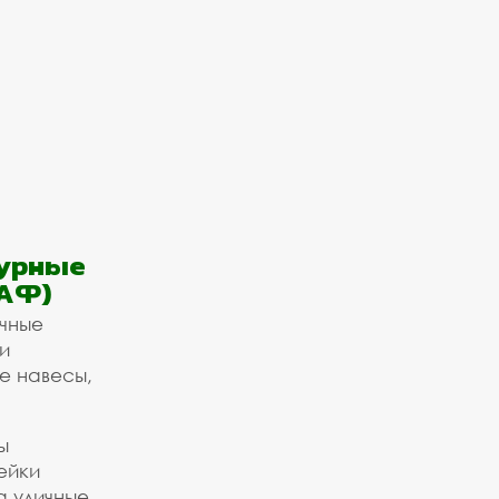
урные
АФ)
ичные
и
е навесы,
ы
ейки
а уличные