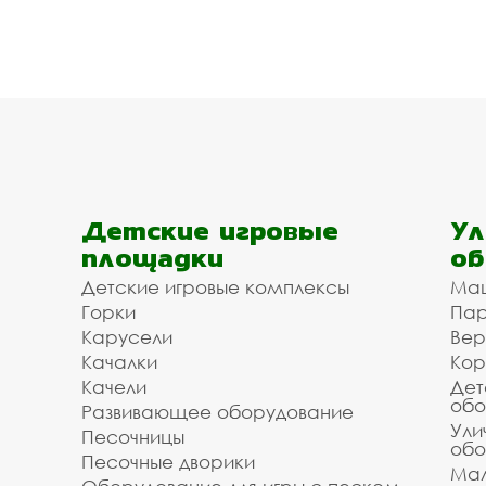
Детские игровые
Ул
площадки
об
Детские игровые комплексы
Ма
Горки
Пар
Карусели
Вер
Качалки
Кор
Качели
Дет
обо
Развивающее оборудование
Ули
Песочницы
обо
Песочные дворики
Мал