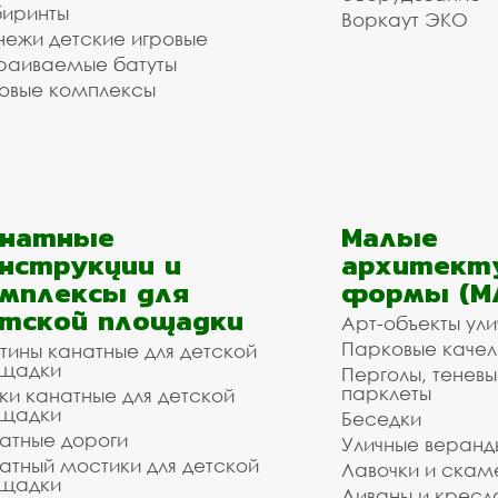
иринты
Воркаут ЭКО
ежи детские игровые
раиваемые батуты
овые комплексы
анатные
Малые
нструкции и
архитект
мплексы для
формы (М
тской площадки
Арт-объекты ул
Парковые качел
тины канатные для детской
щадки
Перголы, теневы
парклеты
ки канатные для детской
щадки
Беседки
атные дороги
Уличные веранд
атный мостики для детской
Лавочки и скам
щадки
Диваны и кресл