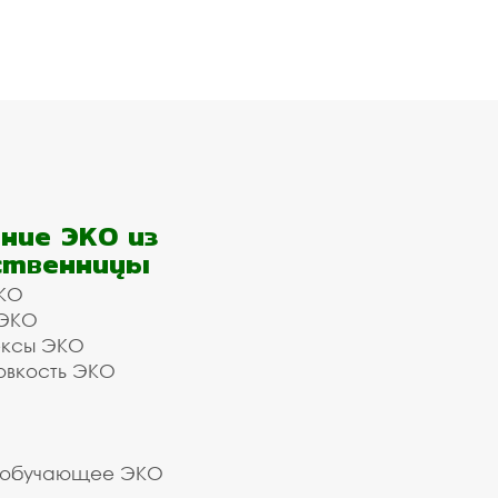
ние ЭКО из
ственницы
КО
 ЭКО
ексы ЭКО
овкость ЭКО
 обучающее ЭКО