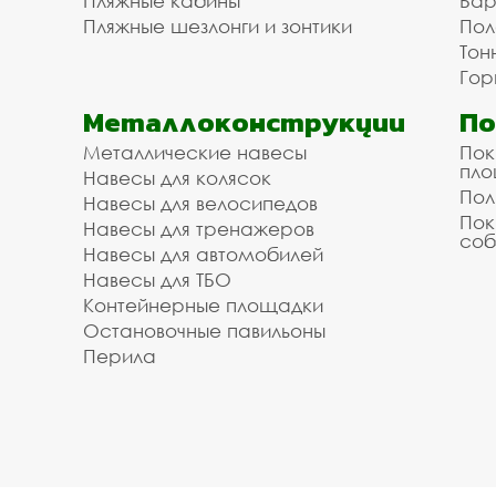
Пляжные кабины
Бар
Пляжные шезлонги и зонтики
Пол
Тон
Гор
Металлоконструкции
П
Металлические навесы
Пок
пл
Навесы для колясок
Пол
Навесы для велосипедов
Пок
Навесы для тренажеров
соб
Навесы для автомобилей
Навесы для ТБО
Контейнерные площадки
Остановочные павильоны
Перила