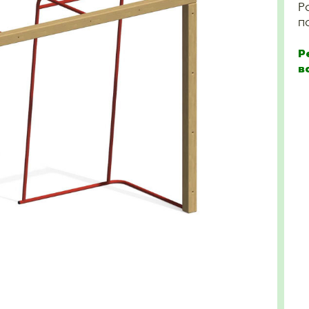
Р
п
Р
в