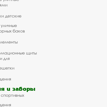
ьями
ки детские
 уличные
орных баков
элементы
рмационные щиты
и для
ешетки
дения
я и заборы
 спортивных
дения